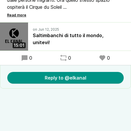
dalle persone migranti. Ora quello stesso spazio
ospiterà il Cirque du Soleil
🫂 Un gruppo di cittadin* si è rivolto alla compagnia
circense chiedendo di costruire insieme uno spazio di
socialità e una diversa narrazione sull'accoglienza,
Saltimbanchi di tutto il mondo,
proprio in occasione dell’anniversario
unitevi!
15:01
🎙️ Ne parliamo con la ricercatrice e antropologa
0
0
0
Arianna Locatelli, tra le promotrici dell’iniziativa
Reply to @elkanal