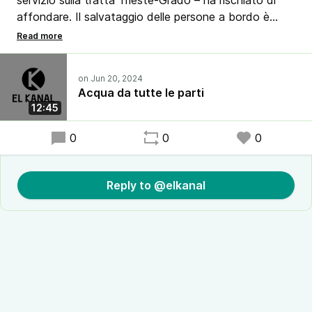
servizio sulla tratta Trieste-Grado – ha rischiato di
affondare. Il salvataggio delle persone a bordo è
andato a buon fine, ma si porta dietro un mare di
interrogativi
⛴️ L’azienda, che opera per conto dell'Apt dopo
Acqua da tutte le parti
essersi aggiudicata un bando regionale della durata di
12:45
9 anni, non è infatti nuova a problemi
0
0
0
Reply to @elkanal