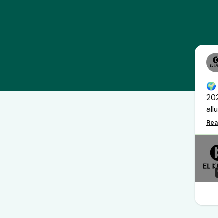
🌍 
202
all
seg
❓ Q
per
🔬 
Pre