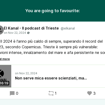
You are going to favourite:
El Kanal - Il podcast di Trieste
@elkanal
Il 2024 è l'anno più caldo di sempre, superando il record del
3, secondo Copernicus. Trieste è sempre più vulnerabile:
uvioni intense, innalzamento del mare e afa persistente ne s
nali evidenti
uali scenari ci aspettano? E cosa può fare la politica locale
 mitigare la crisi climatica?
Ne parlano il ricercatore OGS Marco Reale e il climatologo
Non serve mica essere scienziati, ma...
mio Nobel Filippo Giorgi.
16:19
0
1
3