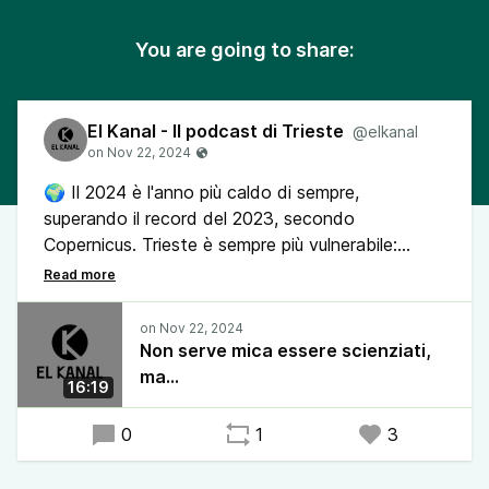
You are going to share:
El Kanal - Il podcast di Trieste
@elkanal
🌍 Il 2024 è l'anno più caldo di sempre,
superando il record del 2023, secondo
Copernicus. Trieste è sempre più vulnerabile:
alluvioni intense, innalzamento del mare e afa
persistente ne sono segnali evidenti
❓ Quali scenari ci aspettano? E cosa può fare la
politica locale per mitigare la crisi climatica?
Non serve mica essere scienziati,
🔬 Ne parlano il ricercatore OGS Marco Reale e il
ma...
16:19
climatologo Premio Nobel Filippo Giorgi.
0
1
3