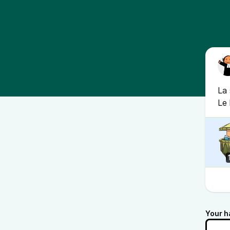
La 
Le 
Your h