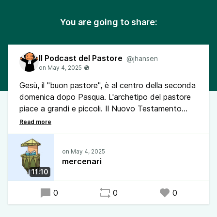
You are going to share:
Il Podcast del Pastore
@jhansen
Gesù, il "buon pastore", è al centro della seconda
domenica dopo Pasqua. L'archetipo del pastore
piace a grandi e piccoli. Il Nuovo Testamento
confessa Cristo come il buon pastore che non
abbandona chi è perduto e che dà la vita per
coloro che gli sono affidati. Ogni individuo conta.
Tuttavia, i testi biblici mettono in guardia anche
mercenari
dai cattivi pastori che pensano solo al proprio
11:10
benessere, scappano di fronte al pericolo e non
rafforzano i deboli.
0
0
0