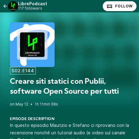
LibrePodcast
FOLLOW
117 followers
S02:E144
Creare siti statici con Publii,
software Open Source per tutti
•
1h 11min 08s
EPISODE DESCRIPTION
In questo episodio Maurizio e Stefano ci riprovano con la
recensione nonché un tutorial audio (e video sul canale