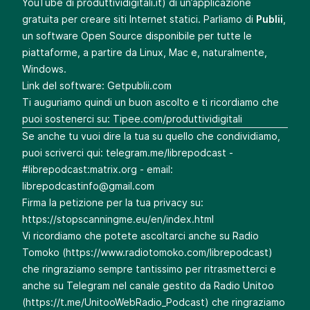
YouTube di produttividigitali.it) di un’applicazione
gratuita per creare siti Internet statici. Parliamo di
Publii
,
un software Open Source disponibile per tutte le
piattaforme, a partire da Linux, Mac e, naturalmente,
Windows.
Link del software:
Getpublii.com
Ti auguriamo quindi un buon ascolto e ti ricordiamo che
puoi sostenerci su:
Tipee.com/produttividigitali
Se anche tu vuoi dire la tua su quello che condividiamo,
puoi scriverci qui:
telegram.me/librepodcast
-
#librepodcast:matrix.org - email:
librepodcastinfo@gmail.com
Firma la petizione per la tua privacy su:
https://stopscanningme.eu/en/index.html
Vi ricordiamo che potete ascoltarci anche su Radio
Tomoko (
https://www.radiotomoko.com/librepodcast
)
che ringraziamo sempre tantissimo per ritrasmetterci e
anche su Telegram nel canale gestito da Radio Unitoo
(
https://t.me/UnitooWebRadio_Podcast
) che ringraziamo