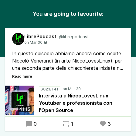
You are going to favourite:
LibrePodcast
@librepodcast
In questo episodio abbiamo ancora come ospite
Niccolò Venerandi (in arte NiccoLovesLinux), per
una seconda parte della chiacchierata iniziata nel
precedente episodio. In questa occasione
Stefano e Matthew gli hanno fatto domande più
specifiche sulla sua professione di YouTube,
S02:E141
Intervista a NiccoLovesLinux:
videomaker e programmatore nell’ambito
Youtuber e professionista con
dell’ambiente Open Source KDE.
41:15
l’Open Source
0
1
3