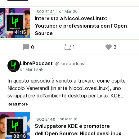
Matthew gli hanno fatto domande più specifiche
sulla sua professione di YouTube, videomaker e
S02:E141
Intervista a NiccoLovesLinux:
programmatore nell’ambito dell’ambiente Open Source
Youtuber e professionista con l’Open
KDE.
41:15
Source
0
1
3
LibrePodcast
@librepodcast
In questo episodio è venuto a trovarci come ospite
Niccolò Venerandi (in arte NiccoLovesLinux), uno
sviluppatore dell’ambiente desktop per Linux KDE
nonché Youtuber, fotografo, videomaker, studente di
matematica, etc etc. Stefano e Matthew lo hanno
intervistato per chiedergli della sua esperienza
S02:E140
nell’ambito Linux e nei vari settori in cui opera.
Sviluppatore KDE e promotore
dell'Open Source: NiccoLovesLinux
38:18