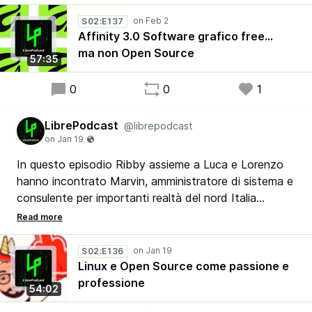
fatto il porting vero e proprio sulla piattaforma Open
Source per eccellenza, ma che per chi fa grafica ha
S02:E137
tantissime potenzialità per fare concorrenza in molti
Affinity 3.0 Software grafico free…
ambiti alla più blasonata (e costosa) suite di Adobe.
ma non Open Source
57:35
0
0
1
LibrePodcast
@librepodcast
In questo episodio Ribby assieme a Luca e Lorenzo
hanno incontrato Marvin, amministratore di sistema e
consulente per importanti realtà del nord Italia
nonché divulgatore su YouTube.
Con Marvin, i nostri amici hanno parlato della
passione per Linux, per i sistemi hardware, il software
S02:E136
Open Source e… la Steam Machine 🙂
Linux e Open Source come passione e
professione
54:02