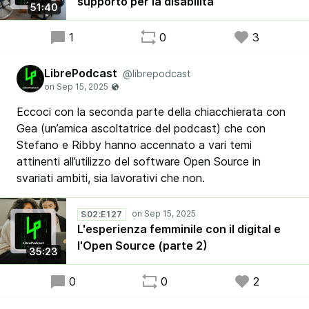
supporto per la disabilità
51:40
1
0
3
LibrePodcast
@librepodcast
Eccoci con la seconda parte della chiacchierata con
Gea (un’amica ascoltatrice del podcast) che con
Stefano e Ribby hanno accennato a vari temi
attinenti all’utilizzo del software Open Source in
svariati ambiti, sia lavorativi che non.
S02:E127
L'esperienza femminile con il digital e
l'Open Source (parte 2)
35:23
0
0
2