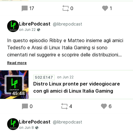
17
0
1
LibrePodcast
@librepodcast
In questo episodio Ribby e Matteo insieme agli amici
Tedesfo e Arasi di Linux Italia Gaming si sono
cimentati nel suggerire e scoprire delle distribuzioni
Linux, pronte e adatte ai vari tipi di utenti con più o
meno esperienza nel mondo dei videogiochi in
ambienti Open Source.
S02:E147
Distro Linux pronte per videogiocare
con gli amici di Linux Italia Gaming
45:48
0
4
6
LibrePodcast
@librepodcast