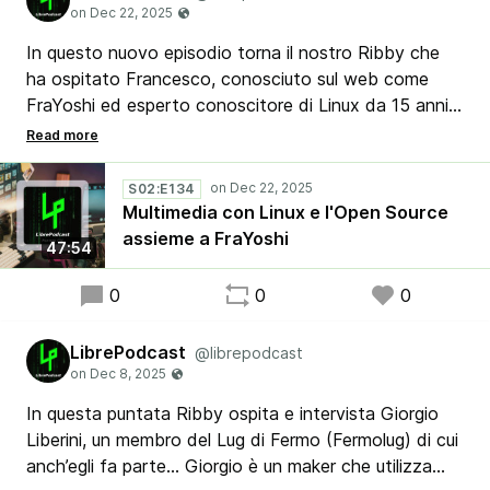
In questo nuovo episodio torna il nostro Ribby che
ha ospitato Francesco, conosciuto sul web come
FraYoshi ed esperto conoscitore di Linux da 15 anni.
Ribby e Yoshi insieme fanno una carrellata su
tantissimi software Open Source di grafica e
multimedia che si possono utilizzare su Linux al posto
S02:E134
di quelli “canonici” di Windows, dimostrando una volta
Multimedia con Linux e l'Open Source
ancora che si può lavorare e usare il proprio PC
assieme a FraYoshi
47:54
liberandosi dal sistema operativo di Redmond.
0
0
0
LibrePodcast
@librepodcast
In questa puntata Ribby ospita e intervista Giorgio
Liberini, un membro del Lug di Fermo (Fermolug) di cui
anch’egli fa parte... Giorgio è un maker che utilizza