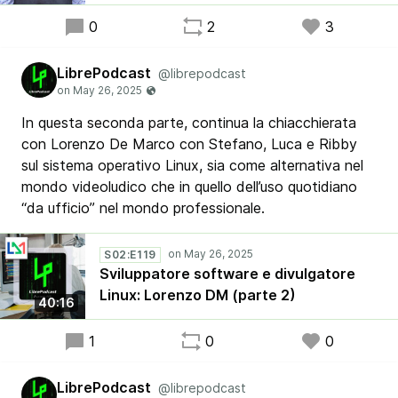
rendono un’ottima distro anche per i settori
educational e public administration.
0
2
3
LibrePodcast
@librepodcast
In questa seconda parte, continua la chiacchierata
con Lorenzo De Marco con Stefano, Luca e Ribby
sul sistema operativo Linux, sia come alternativa nel
mondo videoludico che in quello dell’uso quotidiano
“da ufficio” nel mondo professionale.
S02:E119
Sviluppatore software e divulgatore
Linux: Lorenzo DM (parte 2)
40:16
1
0
0
LibrePodcast
@librepodcast