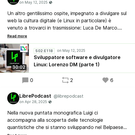
Un altro gentilissimo ospite, impegnato a divulgare sul
web la cultura digitale (e Linux in particolare) è
venuto a trovarci in trasmissione: Luca De Marco.
Molto attivo su Youtube, Lorenzo ha risposto alle
varie domande di Stefano, Luca e Ribby su vari temi,
principalmente incentrate sul sistema operativo Linux.
S02:E118
Sviluppatore software e divulgatore
Linux: Lorenzo DM (parte 1)
30:02
0
2
6
LibrePodcast
@librepodcast
Nella nuova puntata monografica Luigi ci
accompagna alla scoperta delle tecnologie
quantistiche che si stanno sviluppando nel Belpaese,
che permettono a ricercatori e sviluppatori di fare un