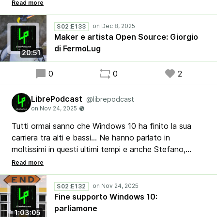
varie tecnologie Open Source per costruire oggetti
tecnologici e artistici impiegati in vari contesti, come
il teatro o l’ambiente casalingo, e nella chiacchierata
S02:E133
con Ribby ci racconta come è riuscito a realizzarli.
Maker e artista Open Source: Giorgio
di FermoLug
20:51
0
0
2
LibrePodcast
@librepodcast
Tutti ormai sanno che Windows 10 ha finito la sua
carriera tra alti e bassi… Ne hanno parlato in
moltissimi in questi ultimi tempi e anche Stefano,
Apollo e Luca in questa puntata vogliono dire la loro
in merito alla questione della fine del supporto
dell’ennesima versione del sistema operativo di casa
S02:E132
Redmond.
Fine supporto Windows 10:
parliamone
1:03:05