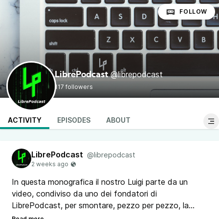
FOLLOW
@librepodcast
LibrePodcast
117 followers
ACTIVITY
EPISODES
ABOUT
LibrePodcast
@librepodcast
In questa monografica il nostro Luigi parte da un
video, condiviso da uno dei fondatori di
LibrePodcast, per smontare, pezzo per pezzo, la
narrazione tossica della “bolla AI”, scoprendo che il