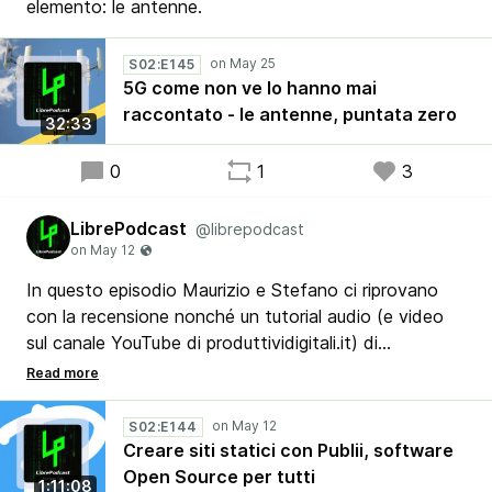
elemento: le antenne.
S02:E145
5G come non ve lo hanno mai
raccontato - le antenne, puntata zero
32:33
0
1
3
LibrePodcast
@librepodcast
In questo episodio Maurizio e Stefano ci riprovano
con la recensione nonché un tutorial audio (e video
sul canale YouTube di produttividigitali.it) di
un’applicazione gratuita per creare siti Internet statici.
Parliamo di Publii, un software Open Source
disponibile per tutte le piattaforme, a partire da Linux,
S02:E144
Mac e, naturalmente, Windows.
Creare siti statici con Publii, software
Open Source per tutti
1:11:08