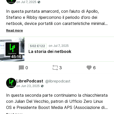
In questa puntata amarcord, con l’aiuto di Apollo,
Stefano e Ribby ripercorrono il periodo d’oro dei
netbook, device portatili con caratteristiche minimali
che avrebbero potuto diffondere Linux e i PC in ogni
dove, ma che alla fine non hanno avuto il successo
sperato perchè soppiantati da device con
S02:E122
caratteristiche e potenzialità più accattivanti per il
La storia dei netbook
pubblico generalista.
45:16
0
3
6
LibrePodcast
@librepodcast
In questa seconda parte continuiamo la chiacchierata
con Julian Del Vecchio, patron di Ufficio Zero Linux
OS e Presidente Boost Media APS (Associazione di
Promozione Sociale per la promozione ed il sostegno