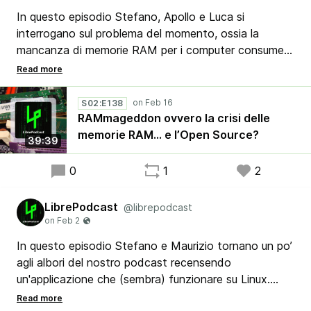
In questo episodio Stefano, Apollo e Luca si
interrogano sul problema del momento, ossia la
mancanza di memorie RAM per i computer consumer,
che vengono fagocitate dalle Big Companies che
stanno sviluppando le loro intelligenze artificiali, quindi
ne hanno bisogno per i loro server. Torneremo agli
S02:E138
anni '80 e '90 quando i PC costavano come l’oro
RAMmageddon ovvero la crisi delle
mentre l’intelligenza artificiale ci schiavizzerà tutti?
memorie RAM... e l’Open Source?
39:39
0
1
2
LibrePodcast
@librepodcast
In questo episodio Stefano e Maurizio tornano un po’
agli albori del nostro podcast recensendo
un'applicazione che (sembra) funzionare su Linux.
Parliamo di Affinity 3.0 by Canva, di cui non è stato