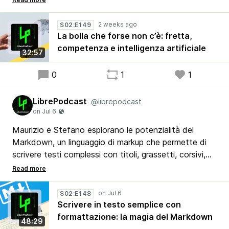
vero collasso non è mai stato tecnologico ma è lo
stesso che ha svuotato un’azienda, in cui ha lavorato,
S02:E149
di ogni memoria: la fretta di sostituire l’esperienza con
La bolla che forse non c’è: fretta,
una scorciatoia.
competenza e intelligenza artificiale
32:57
0
1
1
LibrePodcast
@librepodcast
Maurizio e Stefano esplorano le potenzialità del
Markdown, un linguaggio di markup che permette di
scrivere testi complessi con titoli, grassetti, corsivi,
link, elenchi, riferimenti a immagini e tabelle usando
solo testo semplice, che può essere successivamente
convertito in altri formati come html, odt, pdf, epub e
S02:E148
molti altri.
Scrivere in testo semplice con
formattazione: la magia del Markdown
48:29