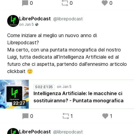
0
0
0
LibrePodcast
@librepodcast
Come iniziare al meglio un nuovo anno di
Librepodcast?
Ma certo, con una puntata monografica del nostro
Luigi, tutta dedicata all’Intelligenza Artificiale ed al
futuro che ci aspetta, partendo dall'ennesimo articolo
clickbait 🙂
S02:E135
Intelligenza Artificiale: le macchine ci
sostituiranno? - Puntata monografica
22:27
0
1
1
LibrePodcast
@librepodcast