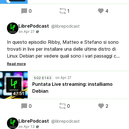
0
1
4
LibrePodcast
@librepodcast
In questo episodio Ribby, Matteo e Stefano si sono
trovati in live per installare una delle ultime distro di
Linux Debian per vedere quali sono i vari passaggi che
si devono effettuare e dare una mano a chi è alle
prime armi con questo sistema operativo Open
Source.
S02:E143
Puntata Live streaming: installiamo
Debian
47:51
0
0
2
LibrePodcast
@librepodcast