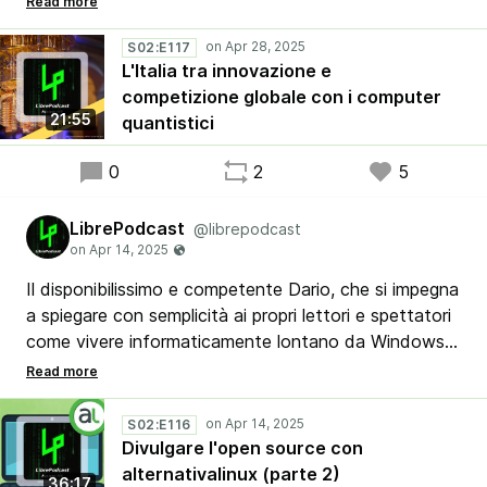
salto in avanti nell'innovazione e in progetti ambiziosi
nel campo dell'intelligenza artificiale.
S02:E117
L'Italia tra innovazione e
competizione globale con i computer
21:55
quantistici
0
2
5
LibrePodcast
@librepodcast
Il disponibilissimo e competente Dario, che si impegna
a spiegare con semplicità ai propri lettori e spettatori
come vivere informaticamente lontano da Windows,
prosegue l'intervista di Stefano, Luca e Ribby
raccontando la propria esperienza con la realtà di
alternativalinux e le possibilità di usare Linux anche
S02:E116
oltre al semplice PC domenstico.
Divulgare l'open source con
alternativalinux (parte 2)
36:17