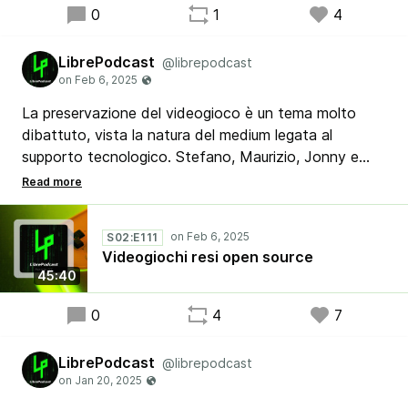
0
1
4
LibrePodcast
@librepodcast
La preservazione del videogioco è un tema molto
dibattuto, vista la natura del medium legata al
supporto tecnologico. Stefano, Maurizio, Jonny e
Ribby raccolgono alcuni titoli di videogiochi storici
resi open source e altri esempi di giochi nati già con
l'intento della libera distribuzione.
S02:E111
Videogiochi resi open source
45:40
0
4
7
LibrePodcast
@librepodcast