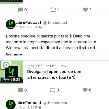
0
1
2
LibrePodcast
@librepodcast
L'ospite speciale di questa puntata è Dario che
racconta la propria esperienza con le alternative a
Windows alla portata di tutti attraverso il sito e il
canale YouTube alternativalinux. Stefano, Luca e
Ribby lo invitano a condividere la sua crescita come
utente Linux e gli aspetti che condivide con i suoi
S02:E115
lettori e spettatori.
Divulgare l'open source con
alternativalinux (parte 1)
26:22
0
3
6
LibrePodcast
@librepodcast