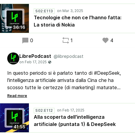
ricordano la loro esperienza con il marchio finlandese.
Dite la verità, anche voi avete usato un Nokia nella
S02:E113
vita, vero?
Tecnologie che non ce l'hanno fatta:
La storia di Nokia
36:16
0
1
4
LibrePodcast
@librepodcast
In questo periodo si è parlato tanto di #DeepSeek,
l'intelligenza artificiale arrivata dalla Cina che ha
scosso tutte le certezze (di marketing) maturate
finora su questa tecnologia. In questa puntata
monografica, Luigi ci illustra come funzionano le reti
neuronali e le loro applicazioni in tanti ambiti oltre
S02:E112
all'elaborazione di testi e immagini.
Alla scoperta dell'intelligenza
artificiale (puntata 1) & DeepSeek
41:55