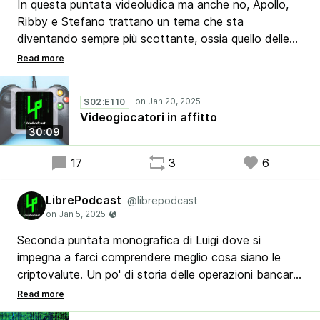
In questa puntata videoludica ma anche no, Apollo,
Ribby e Stefano trattano un tema che sta
diventando sempre più scottante, ossia quello delle
case produttrici di videogames che stanno cercando
di imporre il modello di "noleggio" dei videogiochi a
scapito di quello della "proprietà" del software, cosa
S02:E110
che potrebbe aprire vari scenari futuri a tinte fosche
Videogiocatori in affitto
se non veramente preoccupanti...
30:09
17
3
6
LibrePodcast
@librepodcast
Seconda puntata monografica di Luigi dove si
impegna a farci comprendere meglio cosa siano le
criptovalute. Un po' di storia delle operazioni bancarie
tradizionali e la transizione al digitale, sia tecnologica
che sociologica e contestualizzazione dell'attuale