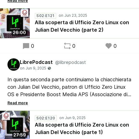
al progetto Ufficio Zero Linux OS ed al software
Open Source italiano ed europeo) che, rispondendo
S02:E121
alle domande di Stefano, Lorenzo DM, Ribby e Luca,
Alla scoperta di Ufficio Zero Linux con
ci spiega le caratteristiche di Ufficio Zero che lo
Julian Del Vecchio (parte 2)
26:00
rendono un’ottima distro anche per i settori
educational e public administration.
0
0
0
LibrePodcast
@librepodcast
In questa seconda parte continuiamo la chiacchierata
con Julian Del Vecchio, patron di Ufficio Zero Linux
OS e Presidente Boost Media APS (Associazione di
Promozione Sociale per la promozione ed il sostegno
al progetto Ufficio Zero Linux OS ed al software
Open Source italiano ed europeo) che, rispondendo
S02:E120
alle domande di Stefano, Lorenzo DM, Ribby e Luca,
Alla scoperta di Ufficio Zero Linux con
ci spiega le caratteristiche di Ufficio Zero che lo
Julian Del Vecchio (parte 1)
27:59