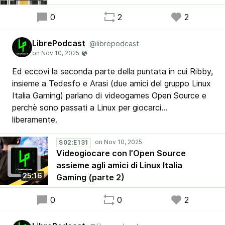
0
2
2
LibrePodcast
@librepodcast
Ed eccovi la seconda parte della puntata in cui Ribby,
insieme a Tedesfo e Arasi (due amici del gruppo Linux
Italia Gaming) parlano di videogames Open Source e
perchè sono passati a Linux per giocarci…
liberamente.
S02:E131
Videogiocare con l’Open Source
assieme agli amici di Linux Italia
25:16
Gaming (parte 2)
0
0
2