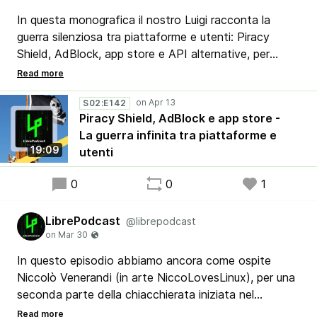
In questa monografica il nostro Luigi racconta la
guerra silenziosa tra piattaforme e utenti: Piracy
Shield, AdBlock, app store e API alternative, per
capire cosa succede davvero quando qualcuno prova
a chiudere troppo un sistema nato per essere aperto.
S02:E142
Piracy Shield, AdBlock e app store -
La guerra infinita tra piattaforme e
19:09
utenti
0
0
1
LibrePodcast
@librepodcast
In questo episodio abbiamo ancora come ospite
Niccolò Venerandi (in arte NiccoLovesLinux), per una
seconda parte della chiacchierata iniziata nel
precedente episodio. In questa occasione Stefano e