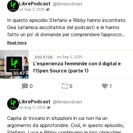
LibrePodcast
@librepodcast
In questo episodio Stefano e Ribby hanno incontrato
Gea (un’amica ascoltatrice del podcast) e le hanno
fatto un po’ di domande per comprendere l’approccio
dal punto di vista femminile al digital e al mondo
dell’Open Source, che purtroppo ancora oggi, nel
2025, vede una netta minoranza di donne che vi si
S02:E126
avvicinano, sia dal punto di vista professionale che
L'esperienza femminile con il digital e
da quello hobbistico.
l'Open Source (parte 1)
31:47
0
0
1
LibrePodcast
@librepodcast
Capita di trovarsi in situazioni in cui non ha un
argomento da approfondire. Così, in questo episodio,
Stefano, Luca e Ribby continuano le loro chiacchiere