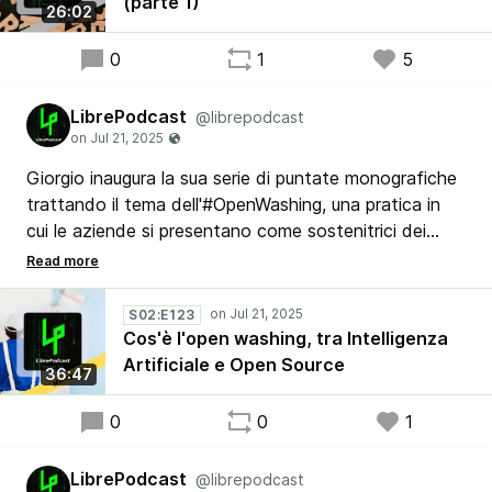
(parte 1)
26:02
0
1
5
LibrePodcast
@librepodcast
Giorgio inaugura la sua serie di puntate monografiche
trattando il tema dell'#OpenWashing, una pratica in
cui le aziende si presentano come sostenitrici dei
principi di apertura e trasparenza per motivi di
marketing, senza realmente aderire a tali principi,
simile al green washing. Questo fenomeno è
S02:E123
preoccupante nel settore dell'AI, dove le aziende
Cos'è l'open washing, tra Intelligenza
utilizzano l'etichetta #OpenSource.
Artificiale e Open Source
36:47
0
0
1
LibrePodcast
@librepodcast