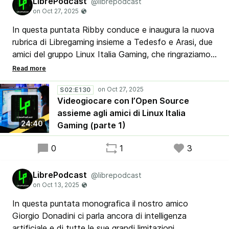
LibrePodcast
@librepodcast
In questa puntata Ribby conduce e inaugura la nuova
rubrica di Libregaming insieme a Tedesfo e Arasi, due
amici del gruppo Linux Italia Gaming, che ringraziamo
per aver partecipato. Naturalmente si parla di
videogames, ma principalmente Open Source ed
installati e giocati su piattaforme Linux.
S02:E130
Videogiocare con l’Open Source
assieme agli amici di Linux Italia
Canale Telegram di Linux Italia Gaming:
24:40
Gaming (parte 1)
t.me/lig_gruppo
0
1
3
LibrePodcast
@librepodcast
In questa puntata monografica il nostro amico
Giorgio Donadini ci parla ancora di intelligenza
artificiale e di tutte le sue grandi limitazioni,