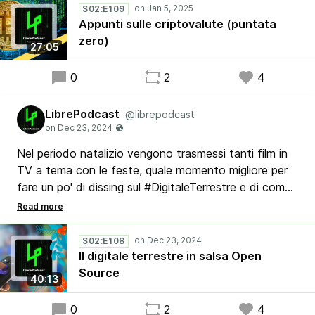
mercato della moneta virtuale.
S02:E109
Appunti sulle criptovalute (puntata
zero)
27:05
0
2
4
LibrePodcast
@librepodcast
Nel periodo natalizio vengono trasmessi tanti film in
TV a tema con le feste, quale momento migliore per
fare un po' di dissing sul #DigitaleTerrestre e di come
utilizzarlo in salsa #OpenSource?
In questa puntata Stefano, Antonino e Maurizio
dicono la loro su questi temi e, assieme ad altri della
S02:E108
redazione, fanno i loro auguri di Buone Feste a tutti
Il digitale terrestre in salsa Open
gli ascoltatori.
Source
40:13
0
2
4