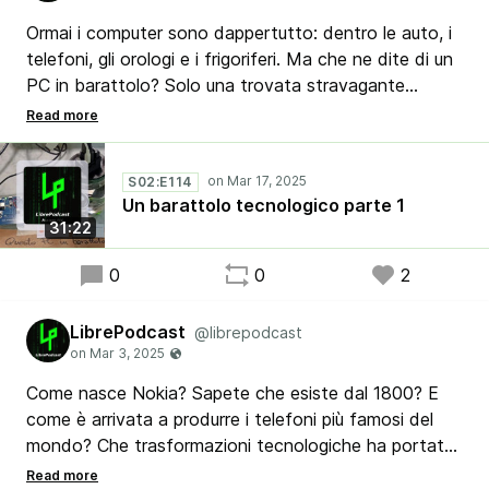
Ormai i computer sono dappertutto: dentro le auto, i
telefoni, gli orologi e i frigoriferi. Ma che ne dite di un
PC in barattolo? Solo una trovata stravagante
oppure può avere qualche utilità? Ce lo racconta
Ribby, che lo ha mostrato anche al RepairCafe di
Recanati, spiegandoci anche gli approcci e i materiali
S02:E114
impiegati.
Un barattolo tecnologico parte 1
31:22
0
0
2
LibrePodcast
@librepodcast
Come nasce Nokia? Sapete che esiste dal 1800? E
come è arrivata a produrre i telefoni più famosi del
mondo? Che trasformazioni tecnologiche ha portato
al mondo? Apollo, Ribby, Maurizio e Stefano