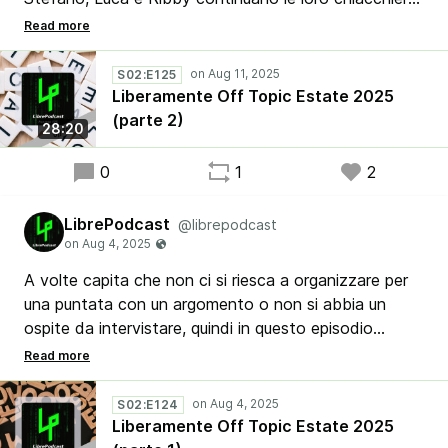
spensierate su una miriade di argomenti, alcuni più
digitali e altri meno, ma sempre con un'atmosfera di
libertà. È proprio il tipo di puntata ideale per godersi
S02:E125
l'estate e rilassarsi un po'.
Liberamente Off Topic Estate 2025
(parte 2)
28:20
0
1
2
LibrePodcast
@librepodcast
A volte capita che non ci si riesca a organizzare per
una puntata con un argomento o non si abbia un
ospite da intervistare, quindi in questo episodio
Stefano, Ribby e Luca chiacchierano del più e del
meno su vari temi più o meno digitali, ma sicuramente
in libertà… insomma, una di quelle puntate giuste per i
S02:E124
periodi di vacanze estive.
Liberamente Off Topic Estate 2025