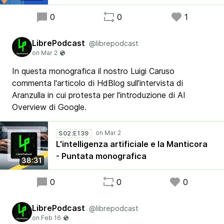
0
0
1
LibrePodcast
@librepodcast
In questa monografica il nostro Luigi Caruso
commenta l'articolo di HdBlog sull'intervista di
Aranzulla in cui protesta per l'introduzione di AI
Overview di Google.
S02:E139
L'intelligenza artificiale e la Manticora
- Puntata monografica
38:31
0
0
0
LibrePodcast
@librepodcast