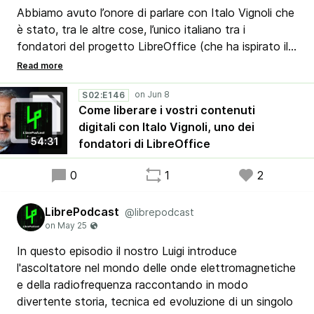
Abbiamo avuto l’onore di parlare con Italo Vignoli che
è stato, tra le altre cose, l’unico italiano tra i
fondatori del progetto LibreOffice (che ha ispirato il
nome del nostro podcast). Con lui Ribby, Stefano,
Matteo e Luca hanno parlato del modo di gestire i
propri documenti digitali, in modo da svincolarli dal
S02:E146
Come liberare i vostri contenuti
mondo del software proprietario e renderli
digitali con Italo Vignoli, uno dei
completamente di vostra proprietà.
54:31
fondatori di LibreOffice
0
1
2
LibrePodcast
@librepodcast
In questo episodio il nostro Luigi introduce
l'ascoltatore nel mondo delle onde elettromagnetiche
e della radiofrequenza raccontando in modo
divertente storia, tecnica ed evoluzione di un singolo