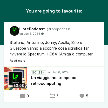
You are going to favourite:
LibrePodcast
@librepodcast
Stefano, Antonino, Jonny, Apollo, Sirio e
Giuseppe vanno a scoprire cosa significa far
rivivere lo Spectrum, il C64, l'Amiga o computer
d'antan per riassaporare le esperienze
informatiche di tanti anni fa. Tra divertimento,
restauro e conservazione digitale.
S01:E94
Un viaggio nel tempo col
retrocomputing
33:08
0
5
5