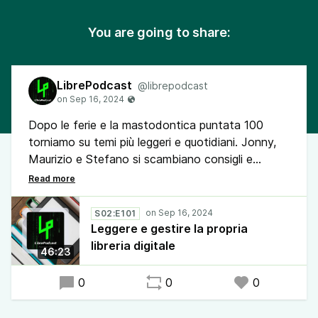
You are going to share:
LibrePodcast
@librepodcast
Dopo le ferie e la mastodontica puntata 100
torniamo su temi più leggeri e quotidiani. Jonny,
Maurizio e Stefano si scambiano consigli e
approcci alla lettura dei libri digitali, tra software,
licenze e dispositivi. Non conta il supporto,
l'importante è leggere!
S02:E101
Leggere e gestire la propria
libreria digitale
46:23
0
0
0