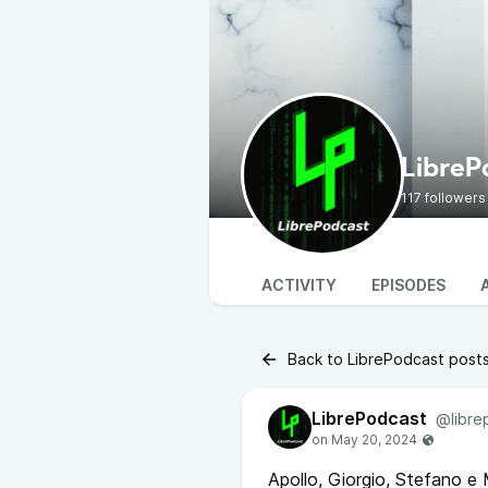
LibreP
117 followers
ACTIVITY
EPISODES
Back to LibrePodcast post
LibrePodcast
@libre
Apollo, Giorgio, Stefano e