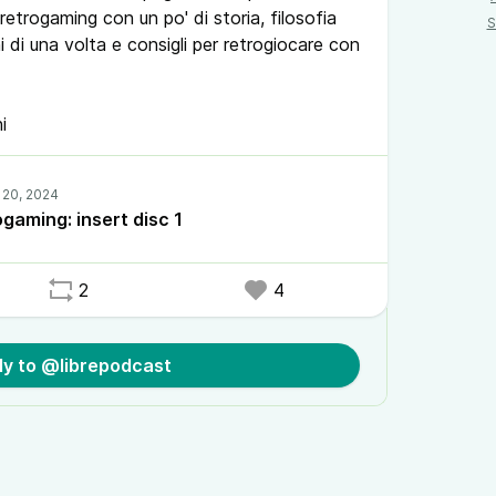
trogaming con un po' di storia, filosofia
S
i di una volta e consigli per retrogiocare con
i
gaming: insert disc 1
2
4
ly to @librepodcast