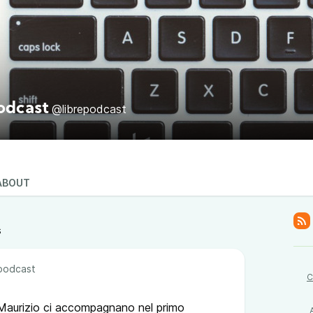
odcast
@librepodcast
ABOUT
s
podcast
C
 Maurizio ci accompagnano nel primo