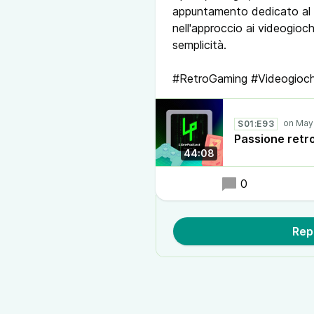
appuntamento dedicato al re
nell'approccio ai videogioch
semplicità.
#RetroGaming #Videogioch
S01:E93
Passione retro
44:08
0
Rep