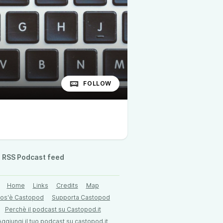
FOLLOW
RSS Podcast feed
Home
Links
Credits
Map
os'è Castopod
Supporta Castopod
Perchè il podcast su Castopod.it
Aggiungi il tuo podcast su castopod.it