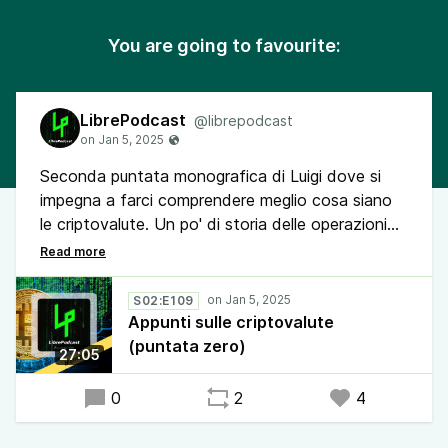
You are going to favourite:
LibrePodcast
@librepodcast
Seconda puntata monografica di Luigi dove si
impegna a farci comprendere meglio cosa siano
le criptovalute. Un po' di storia delle operazioni
bancarie tradizionali e la transizione al digitale,
sia tecnologica che sociologica e
contestualizzazione dell'attuale mercato della
S02:E109
moneta virtuale.
Appunti sulle criptovalute
(puntata zero)
27:05
0
2
4