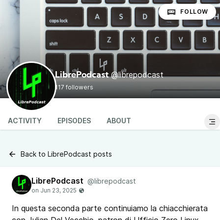
FOLLOW
@librepodcast
LibrePodcast
117 followers
ACTIVITY
EPISODES
ABOUT
Back to LibrePodcast posts
LibrePodcast
@librepodcast
In questa seconda parte continuiamo la chiacchierata