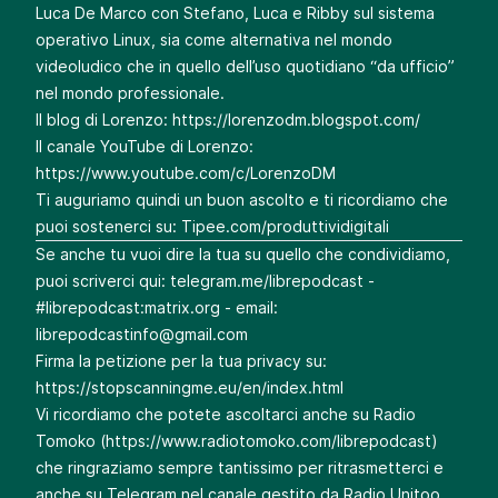
Luca De Marco con Stefano, Luca e Ribby sul sistema
operativo Linux, sia come alternativa nel mondo
videoludico che in quello dell’uso quotidiano “da ufficio”
nel mondo professionale.
Il blog di Lorenzo:
https://lorenzodm.blogspot.com/
Il canale YouTube di Lorenzo:
https://www.youtube.com/c/LorenzoDM
Ti auguriamo quindi un buon ascolto e ti ricordiamo che
puoi sostenerci su:
Tipee.com/produttividigitali
Se anche tu vuoi dire la tua su quello che condividiamo,
puoi scriverci qui:
telegram.me/librepodcast
-
#librepodcast:matrix.org - email:
librepodcastinfo@gmail.com
Firma la petizione per la tua privacy su:
https://stopscanningme.eu/en/index.html
Vi ricordiamo che potete ascoltarci anche su Radio
Tomoko (
https://www.radiotomoko.com/librepodcast
)
che ringraziamo sempre tantissimo per ritrasmetterci e
anche su Telegram nel canale gestito da Radio Unitoo