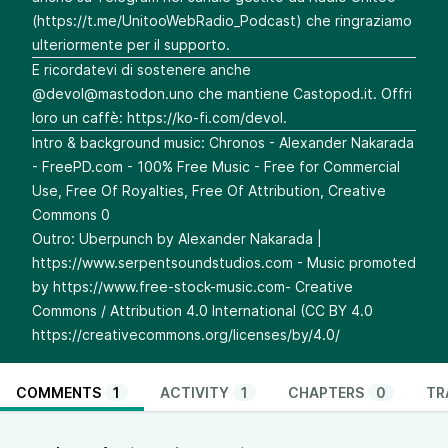
(
https://t.me/UnitooWebRadio_Podcast
) che ringraziamo
ulteriormente per il supporto.
E ricordatevi di sostenere anche
@
devol@mastodon.uno
che mantiene Castopod.it. Offri
loro un caffè:
https://ko-fi.com/devol
.
Intro & background music: Chronos - Alexander Nakarada
- FreePD.com⁠⁠⁠⁠⁠⁠⁠⁠⁠ - 100% Free Music - Free for Commercial
Use, Free Of Royalties, Free Of Attribution, Creative
Commons 0
Outro: Uberpunch by Alexander Nakarada |
⁠⁠⁠⁠⁠⁠⁠⁠⁠https://www.serpentsoundstudios.com - Music promoted
by
https://www.free-stock-music.com
⁠⁠⁠⁠⁠⁠⁠⁠⁠- Creative
Commons / Attribution 4.0 International (CC BY 4.0
https://creativecommons.org/licenses/by/4.0/
COMMENTS
1
ACTIVITY
1
CHAPTERS
0
TR