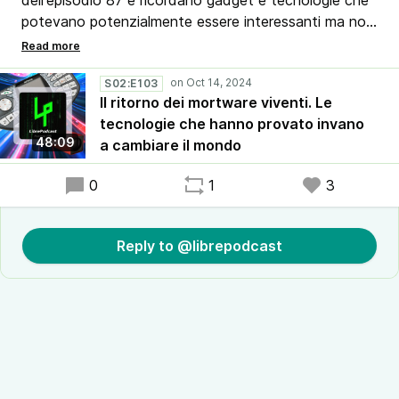
dell'episodio 87 e ricordano gadget e tecnologie che
potevano potenzialmente essere interessanti ma non
hanno avuto un successo commerciale. A partire
dall'amato ma sfortunato N-Gage di Nokia fino a
oggetti a sorpresa che magari non vi ricordate.
S02:E103
Il ritorno dei mortware viventi. Le
tecnologie che hanno provato invano
48:09
a cambiare il mondo
0
1
3
Reply to @librepodcast