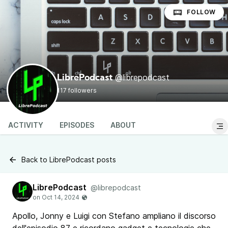
FOLLOW
@librepodcast
LibrePodcast
117 followers
ACTIVITY
EPISODES
ABOUT
Back to LibrePodcast posts
LibrePodcast
@librepodcast
Apollo, Jonny e Luigi con Stefano ampliano il discorso