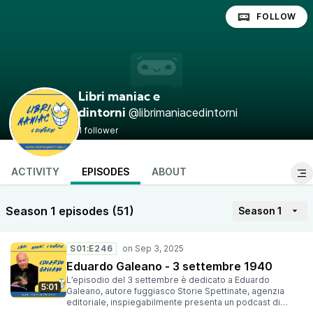
FOLLOW
Libri maniac e
@librimaniacedintorni
dintorni
1 follower
ACTIVITY
EPISODES
ABOUT
Season 1 episodes (51)
Season 1
S01:E246
Eduardo Galeano - 3 settembre 1940
L’episodio del 3 settembre è dedicato a Eduardo
5:01
Galeano, autore fuggiasco Storie Spettinate, agenzia
editoriale, inspiegabilmente presenta un podcast di