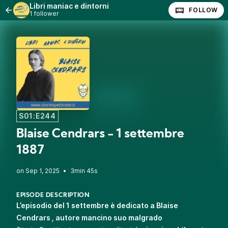
Libri maniac e dintorni
FOLLOW
1 follower
S01:E244
Blaise Cendrars - 1 settembre
1887
•
3min 45s
EPISODE DESCRIPTION
L’episodio del 1 settembre è dedicato a Blaise
Cendrars , autore mancino suo malgrado