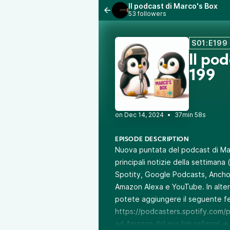
Il podcast di Marco's Box
53 followers
S01:E199
Il po
199
•
37min 58s
EPISODE DESCRIPTION
Nuova puntata del podcast di M
principali notizie della settimana
Spotity, Google Podcasts, Ancho
Amazon Alexa e YouTube. In altern
potete aggiungere il seguente f
https://podcasters.spotify.com/
ad Amazon dal mio link referral 