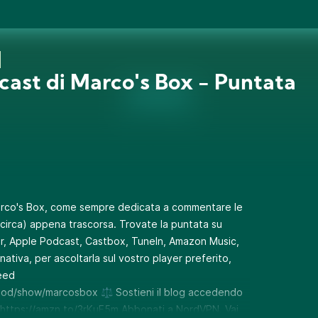
dcast di Marco's Box - Puntata
arco's Box, come sempre dedicata a commentare le
 (circa) appena trascorsa. Trovate la puntata su
r, Apple Podcast, Castbox, TuneIn, Amazon Music,
ativa, per ascoltarla sul vostro player preferito,
eed
pod/show/marcosbox ⚖️ Sostieni il blog accedendo
➜ https://amzn.to/3rKuF5m Abbonati a NordVPN. Vai