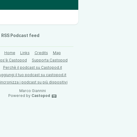
RSS Podcast feed
Home
Links
Credits
Map
os'è Castopod
Supporta Castopod
Perchè il podcast su Castopod.it
Aggiungi il tuo podcast su castopod.it
incronizza i podcast su più dispositivi
Marco Giannini
Powered by
Castopod