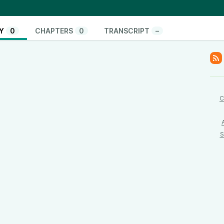
ps://podcasters.spotify.com/pod/show/vito-rodolfo-
Y
0
CHAPTERS
0
TRANSCRIPT
–
C
S