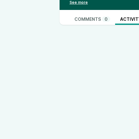
andato in onda su
Radio3.
--- Send in a voice message: htt
albano7/message
COMMENTS
0
ACTIVIT