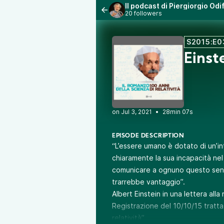
Il podcast di Piergiorgio Od
20 followers
S2015:E0
Einst
•
28min 07s
EPISODE DESCRIPTION
“L’essere umano è dotato di un’i
chiaramente la sua incapacità ne
comunicare a ognuno questo senso 
trarrebbe vantaggio”.
Albert Einstein in una lettera alla
Registrazione del 10/10/15 tratta
relatività”