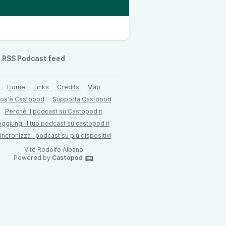
RSS Podcast feed
Home
Links
Credits
Map
os'è Castopod
Supporta Castopod
Perchè il podcast su Castopod.it
Aggiungi il tuo podcast su castopod.it
incronizza i podcast su più dispositivi
Vito Rodolfo Albano
Powered by
Castopod