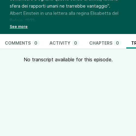
sfera dei rapporti umani ne trarrebbe vantaggio”.
Albert Einstein in una lettera alla regina Elisabetta del
Belgio, 1932.
Registrazione del 10/10/15 tratta dal programma “Il
romanzo della scienza 100 anni di relatività”
andato in onda su
Radio3.
COMMENTS
0
ACTIVITY
0
CHAPTERS
0
T
--- Send in a voice message:
https://podcasters.spotify.com/pod/show/vito-rodolfo-
No transcript available for this episode.
albano7/message