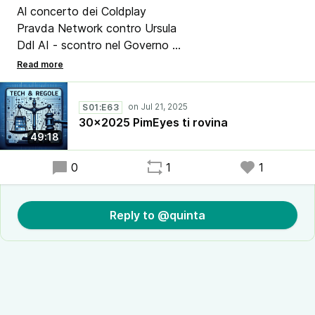
Al concerto dei Coldplay
Pravda Network contro Ursula
Ddl AI - scontro nel Governo
Cambridge Analytica - the end
App della settimana Delta.Chat
Microsoft non garantisce
S01:E63
WA, Telegram e Piantedosi
30x2025 PimEyes ti rovina
AI - ordine esecutivo di Trump
49:18
Il biglietto aereo e l'AI
IO e la Carta d'identità
0
1
1
La Cina e Massistant
Once Were Nerd nei guai
Reply to @quinta