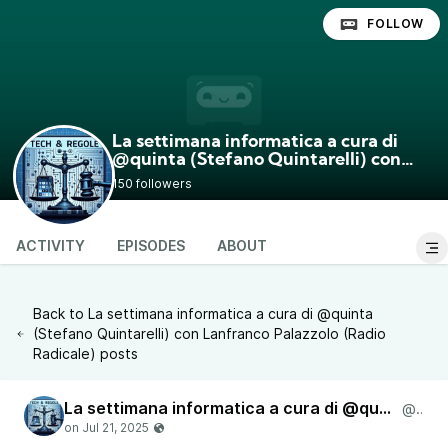
FOLLOW
La settimana informatica a cura di
@quinta (Stefano Quintarelli) con
Lanfranco Palazzolo (Radio Radicale)
150 followers
@quinta
ACTIVITY
EPISODES
ABOUT
Back to La settimana informatica a cura di @quinta
(Stefano Quintarelli) con Lanfranco Palazzolo (Radio
Radicale) posts
La settimana informatica a cura di @quinta (Stefano Quintarelli) con Lanfranco Palazzolo (Radio Radicale)
@quinta