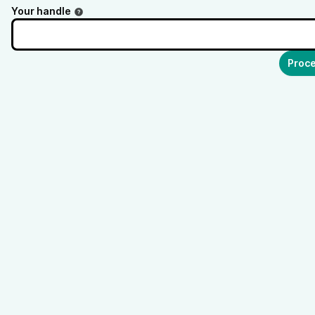
Your handle
Proce