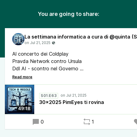
You are going to share:
Al concerto dei Coldplay
Pravda Network contro Ursula
Ddl AI - scontro nel Governo
Cambridge Analytica - the end
App della settimana Delta.Chat
Microsoft non garantisce
S01:E63
WA, Telegram e Piantedosi
30x2025 PimEyes ti rovina
AI - ordine esecutivo di Trump
49:18
Il biglietto aereo e l'AI
IO e la Carta d'identità
0
1
La Cina e Massistant
Once Were Nerd nei guai