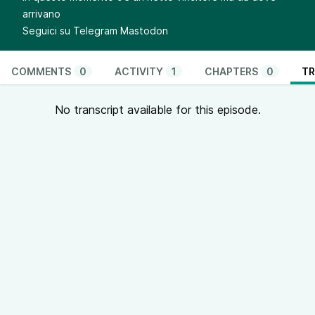
arrivano
Seguici su
Telegram
Mastodon
COMMENTS
0
ACTIVITY
1
CHAPTERS
0
TR
No transcript available for this episode.