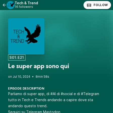
Tech & Trend
FOLLOW
16 followers
S01:E21
Le super app sono qui
•
8min 58s
EPISODE DESCRIPTION
Parliamo di super app, di #AI di #social e di #Telegram
tutto in Tech e Trends andando a capire dove sta
andando questo trend.
Seguici su
Telegram
Mastodon