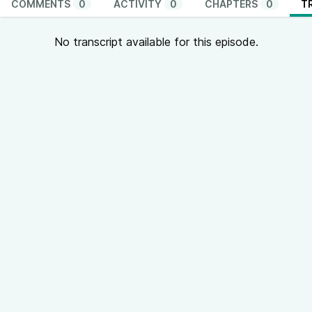
COMMENTS
0
ACTIVITY
0
CHAPTERS
0
T
No transcript available for this episode.