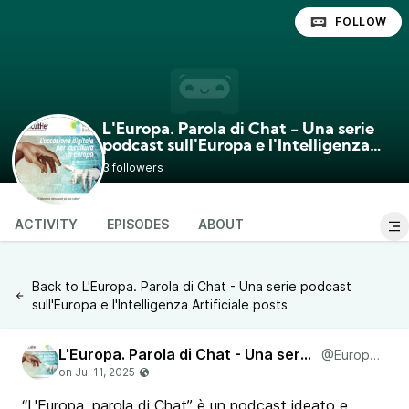
FOLLOW
L'Europa. Parola di Chat - Una serie
podcast sull'Europa e l'Intelligenza
@Europa_Parola_di_Chat
Artificiale
3 followers
ACTIVITY
EPISODES
ABOUT
Back to L'Europa. Parola di Chat - Una serie podcast
sull'Europa e l'Intelligenza Artificiale posts
L'Europa. Parola di Chat - Una serie podcast sull'Europa e l'Intelligenza Artificiale
@Europa_Parola_di_Chat
“L'Europa, parola di Chat” è un podcast ideato e