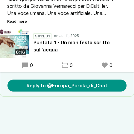
scritto da Giovanna Vernarecci per DiCultHer.
Una voce umana. Una voce artificiale. Una
conversazione per capire l’Europa che cambia.
Con la partecipazione di Miele, un’intelligenza
artificiale generativa curiosa e appassionata di
S01:E01
cultura.
Puntata 1 - Un manifesto scritto
sull'acqua
6:16
0
0
0
Reply to @Europa_Parola_di_Chat