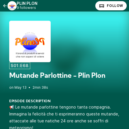
PLIN PLON
FOLLOW
9 followers
S01:E68
Mutande Parlottine - Plin Plon
•
2min 38s
EPISODE DESCRIPTION
📢 Le mutande parlottine tengono tanta compagnia.
Immagina la felicità che ti esprimeranno queste mutande,
attaccate alle tue natiche 24 ore anche se soffri di
meteorismo!