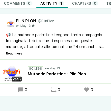
COMMENTS
0
ACTIVITY
1
CHAPTERS
0
TR
PLIN PLON
@PlinPlon
📢 Le mutande parlottine tengono tanta compagnia.
Immagina la felicità che ti esprimeranno queste
mutande, attaccate alle tue natiche 24 ore anche se
soffri di meteorismo!
Ma certo, lo sappiamo: mica potevamo scrivere che
S01:E68
se te le cambi, di solito lo fai dopo 'na settimana.
Mutande Parlottine - Plin Plon
2:38
🔔Condividi il podcast Plin Plon, il brand di prodotti e
servizi che non sapevi di volere. Sarà un bel regalo per
0
0
0
chi lo ascolta.