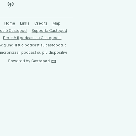
Home
Links
Credits
Map
os'è Castopod
Supporta Castopod
Perchè il podcast su Castopod.it
Aggiungi il tuo podcast su castopod.it
incronizza i podcast su più dispositivi
Powered by
Castopod