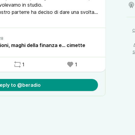
 volevamo in studio.
stro parterre ha deciso di dare una svolta
i trucchi di magia a quelli finanziari, forse
C
ay e scopritelo!
ioni, maghi della finanza e... cimette
S
1
1
eply to @beradio