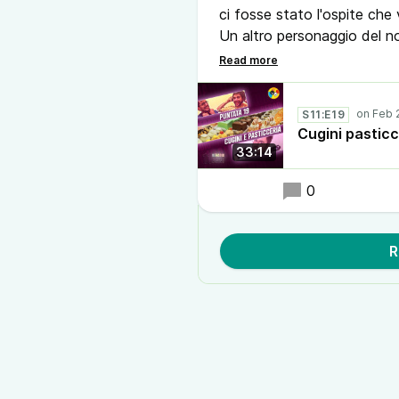
ci fosse stato l'ospite che
Un altro personaggio del no
alla propria vita passando da
troppo ben riusciti.
E poi che altro? Premete pl
S11:E19
Cugini pasticc
33:14
0
R