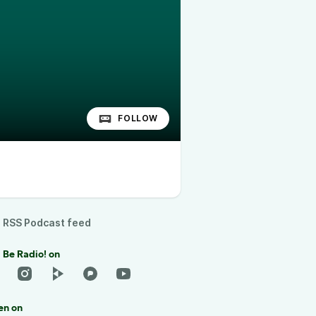
FOLLOW
RSS Podcast feed
 Be Radio! on
en on