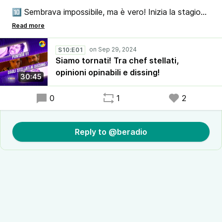
🔟 Sembrava impossibile, ma è vero! Inizia la stagione
numero DIECI di BeRadio! E lo facciamo in grande
stile: torna a trovarci in studio lo chef Palmiro
Stellato, assieme al controverso opinionista Barbaro
S10:E01
Palombaro.
Siamo tornati! Tra chef stellati,
opinioni opinabili e dissing!
30:45
😎 E ovviamente non mancano i nostri tre cavalieri
Andrea, Eddie e Nicola, che si esibiscono nel solito
0
1
2
delirio... e in un dissing verso i grandi del podcasting
italiano?!
Reply to @beradio