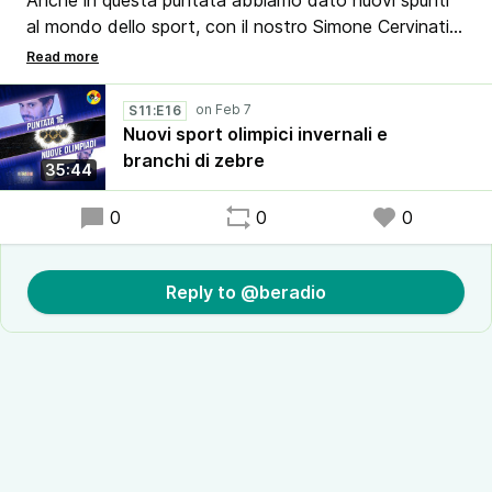
Anche in questa puntata abbiamo dato nuovi spunti
al mondo dello sport, con il nostro Simone Cervinati
inviato direttamente da Cortina dove il CIO sta
sperimentando nuove aggiunte per i Giochi Olimpici
Invernali. E poi, un grande ritorno, Gaetano
S11:E16
Squartavacche che si è reinventato naturalista. Sarà
Nuovi sport olimpici invernali e
riuscito questa volta a terminare il servizio?
branchi di zebre
35:44
0
0
0
Reply to @beradio