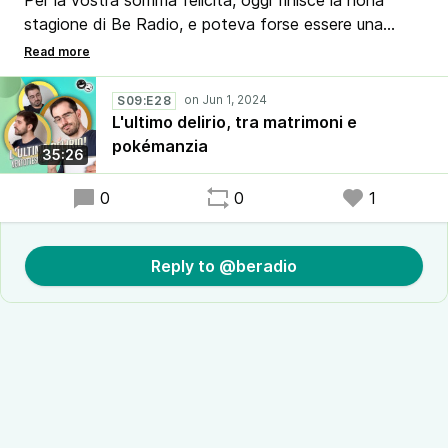
Per la vostra somma felicità, oggi finisce la nona
stagione di Be Radio, e poteva forse essere una
puntata normale?
Ovviamente no.
E allora tuffatevi in quest’ultima mezz’ora di follia, e
S09:E28
buona estate!
L'ultimo delirio, tra matrimoni e
pokémanzia
35:26
0
0
1
Reply to @beradio