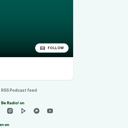
FOLLOW
RSS Podcast feed
 Be Radio! on
en on