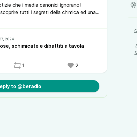
notizie che i media canonici ignorano!
scoprire tutti i segreti della chimica ed una
 un ennesimo dibattito, ma questa volta a
C
ose, schimicate e dibattiti a tavola
S
1
2
eply to @beradio