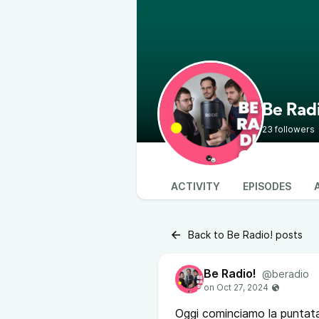
Be Rad
23 followers
ACTIVITY
EPISODES
Back to Be Radio! posts
Be Radio!
@beradio
Oggi cominciamo la puntata