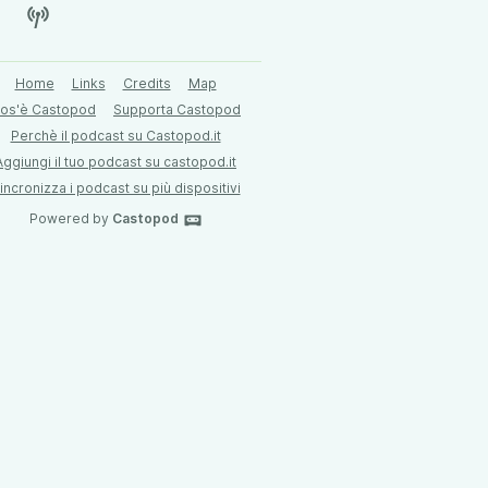
Home
Links
Credits
Map
os'è Castopod
Supporta Castopod
Perchè il podcast su Castopod.it
Aggiungi il tuo podcast su castopod.it
incronizza i podcast su più dispositivi
Powered by
Castopod