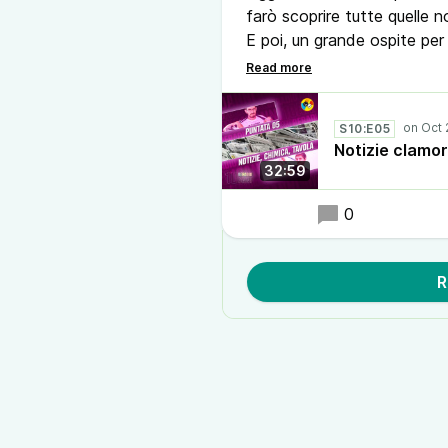
farò scoprire tutte quelle 
E poi, un grande ospite per 
nuova rubrica che ci porta
tavola!
S10:E05
Notizie clamor
32:59
0
R