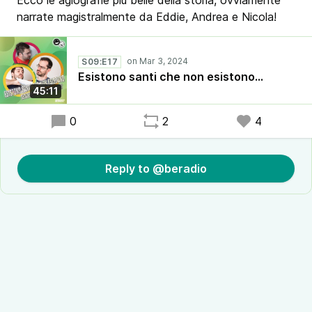
Ecco le agiografie più belle della storia, ovviamente
narrate magistralmente da Eddie, Andrea e Nicola!
S09:E17
Esistono santi che non esistono...
45:11
0
2
4
Reply to @beradio