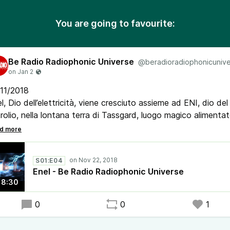
You are going to favourite:
Be Radio Radiophonic Universe
@beradioradiophonicuniv
/11/2018
l, Dio dell’elettricità, viene cresciuto assieme ad ENI, dio del
rolio, nella lontana terra di Tassgard, luogo magico alimenta
le salate imposte sui contribuenti. Ha il compito di mantenere
a i collegamenti della rete elettrica ed è armato del magico
liccio degli dèi. Ma Osilvio, padre delle Aziende di Tassgard,
S01:E04
isce Enel per la sua arroganza, e lo spedisce in Italia privand
Enel - Be Radio Radiophonic Universe
 suoi poteri...
18:30
0
0
1