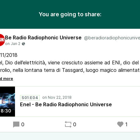
You are going to share:
Be Radio Radiophonic Universe
@beradioradiophonicuniv
/11/2018
l, Dio dell’elettricità, viene cresciuto assieme ad ENI, dio del
rolio, nella lontana terra di Tassgard, luogo magico alimenta
le salate imposte sui contribuenti. Ha il compito di mantenere
a i collegamenti della rete elettrica ed è armato del magico
liccio degli dèi. Ma Osilvio, padre delle Aziende di Tassgard,
S01:E04
isce Enel per la sua arroganza, e lo spedisce in Italia privand
Enel - Be Radio Radiophonic Universe
 suoi poteri...
18:30
0
0
1