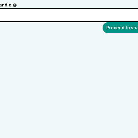
andle
Proceed to sh