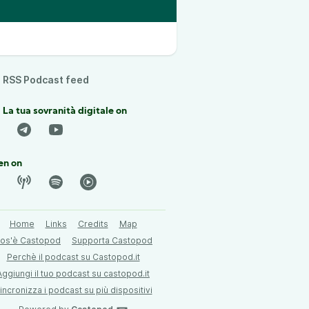
RSS Podcast feed
 La tua sovranità digitale on
en on
Home
Links
Credits
Map
os'è Castopod
Supporta Castopod
Perchè il podcast su Castopod.it
Aggiungi il tuo podcast su castopod.it
incronizza i podcast su più dispositivi