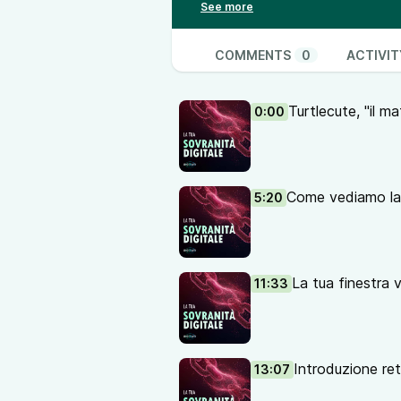
47:45 TOR e VPN combinati: è m
50:53 Info utili e il tuo contributo
Ho accennato di TOR nell’ultima 
COMMENTS
0
ACTIVIT
Dovevo rimediare. E allora ho chi
canali. Chi?
Turtlecute, "il ma
0:00
TurtleCute!
È un giovane divulgatore riguardo 
telegram (
https://t.me/privacyfol
abbiamo fatto una luuunga chiacc
Come vediamo la 
5:20
focalizzandoci maggiormente su
smartphone
.
Ci siamo detti tante cose e ho qui
prima parte è questa e si concen
La tua finestra v
11:33
Abbiamo citato diversi nomi e risor
dedicato a questa puntata:
https
parte-1-con-turtlecute/
Introduzione r
13:07