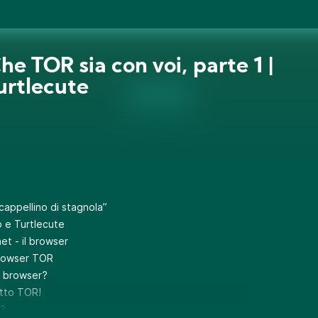
he TOR sia con voi, parte 1 |
urtlecute
 cappellino di stagnola”
 e Turtlecute
net - il browser
browser TOR
 browser?
otto TOR!
e?