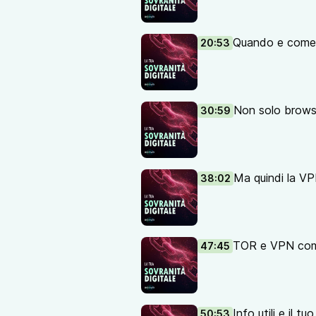
Quando e come
20:53
Non solo brows
30:59
Ma quindi la V
38:02
TOR e VPN comb
47:45
Info utili e il t
50:53