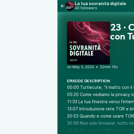
La tua sovranità digitale
40 followers
23 • C
con T
•
52min 16s
EPISODE DESCRIPTION
00:00 Turtlecute, “il matto con il
05:20 Come vediamo la privacy io
11:33 La tua finestra verso l’inter
13:07 Introduzione rete TOR e 
20:53 Quando e come usare TOR
30:59 Non solo browser, tutto s
38:02 Ma quindi la VPN non serv