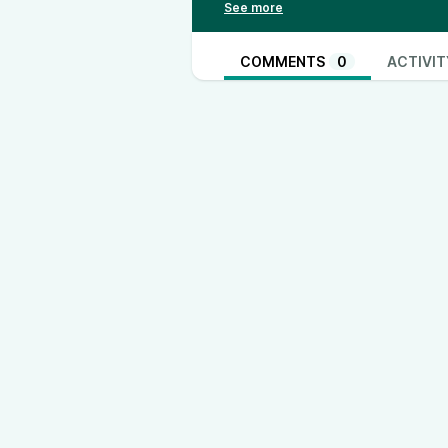
che visiti e anche le chiamate e gl
Non il massimo per la privacy.
Stando così le cose, a che serve
COMMENTS
0
ACTIVIT
GrapheneOS, LineageOS, CalyxOS e 
dentro la SIM, nemica della priva
Scoprilo nella puntata di oggi! Link
nominativa-che-ti-traccia-smart