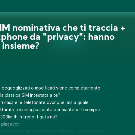
SIM nominativa che ti traccia +
phone da "privacy": hanno
 insieme?
e degooglizzati o modificati viene completamente
i la classica SIM intestata a te?
ori casa e le telefonate ovunque, ma a quale
rutturata tecnologicamente per mantenerti sempre
300km/h in treno, figata no?
 piacevoli:
uo nome) registra la tua posizione, i domini dei siti