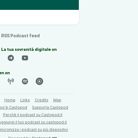
RSS Podcast feed
 La tua sovranità digitale on
en on
Home
Links
Credits
Map
os'è Castopod
Supporta Castopod
Perchè il podcast su Castopod.it
Aggiungi il tuo podcast su castopod.it
incronizza i podcast su più dispositivi