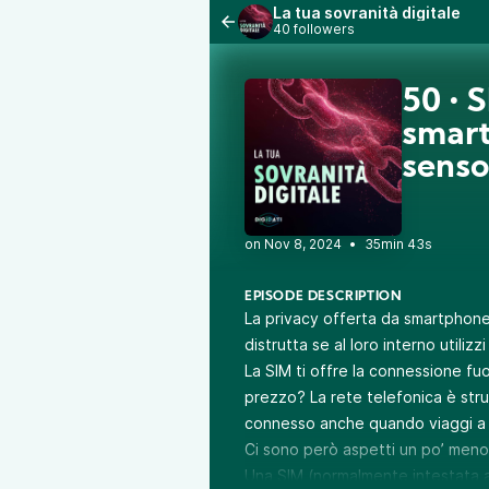
La tua sovranità digitale
40 followers
50 • 
smart
senso
•
35min 43s
EPISODE DESCRIPTION
La privacy offerta da smartphon
distrutta se al loro interno utilizz
La SIM ti offre la connessione fu
prezzo? La rete telefonica è st
connesso anche quando viaggi a 
Ci sono però aspetti un po’ meno
Una SIM (normalmente intestata a t