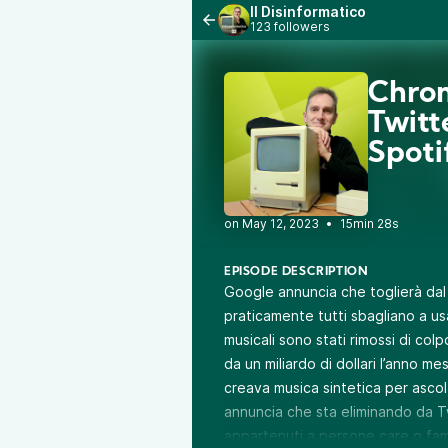
Il Disinformatico
123 followers
Chrom
Twitt
Spoti
•
15min 28s
EPISODE DESCRIPTION
Google annuncia che toglierà dal
praticamente tutti sbagliano a usar
musicali sono stati rimossi di co
da un miliardo di dollari l’anno me
creava musica sintetica per ascolt
annuncia che sta eliminando da Tw
appartenuti a persone care o famo