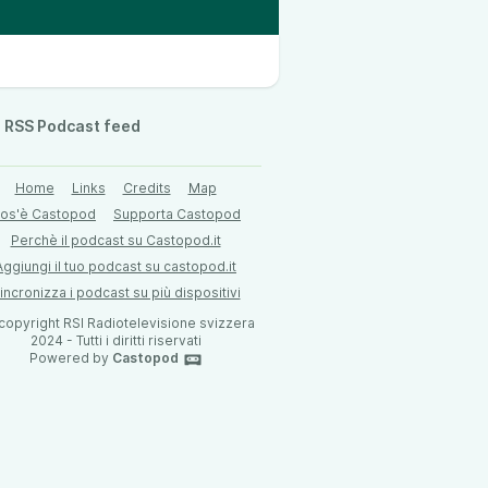
RSS Podcast feed
Home
Links
Credits
Map
os'è Castopod
Supporta Castopod
Perchè il podcast su Castopod.it
Aggiungi il tuo podcast su castopod.it
incronizza i podcast su più dispositivi
 copyright RSI Radiotelevisione svizzera
2024 - Tutti i diritti riservati
Powered by
Castopod