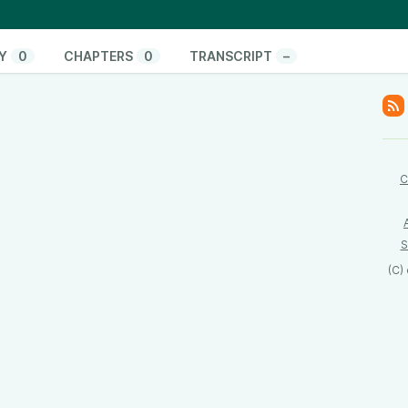
i sono modi per rimediare.
Y
0
CHAPTERS
0
TRANSCRIPT
–
C
S
(C)