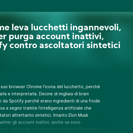
e leva lucchetti ingannevoli,
er purga account inattivi,
fy contro ascoltatori sintetici
 suo browser Chrome l’icona del lucchetto, perché
la e interpretarla. Decine di migliaia di brani
lpo da Spotify perché erano ingredienti di una frode
ssa a segno tramite l’intelligenza artificiale che
atori altrettanto sintetici. Intanto Elon Musk
itter gli account inattivi, anche se sono
se, mettendo a rischio anni di storia di Internet e