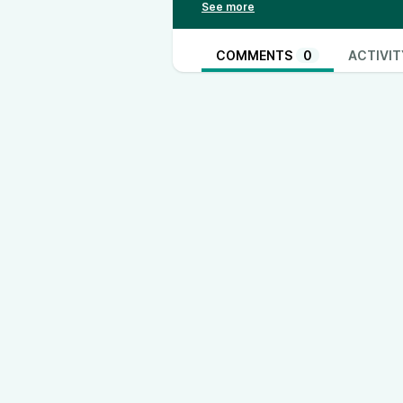
di ricordi di chi non c’è più: ma c
COMMENTS
0
ACTIVIT