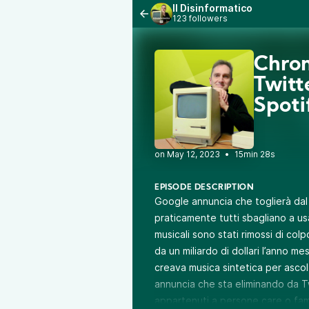
Il Disinformatico
123 followers
Chrom
Twitt
Spoti
•
15min 28s
EPISODE DESCRIPTION
Google annuncia che toglierà dal
praticamente tutti sbagliano a usar
musicali sono stati rimossi di co
da un miliardo di dollari l’anno me
creava musica sintetica per ascolt
annuncia che sta eliminando da Tw
appartenuti a persone care o famo