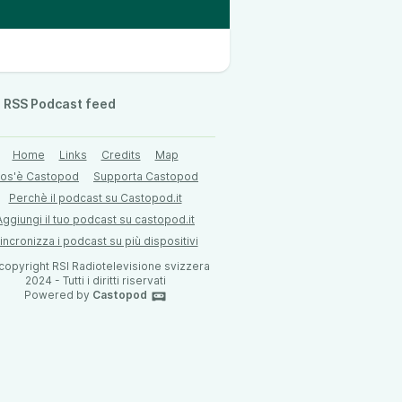
RSS Podcast feed
Home
Links
Credits
Map
os'è Castopod
Supporta Castopod
Perchè il podcast su Castopod.it
Aggiungi il tuo podcast su castopod.it
incronizza i podcast su più dispositivi
 copyright RSI Radiotelevisione svizzera
2024 - Tutti i diritti riservati
Powered by
Castopod