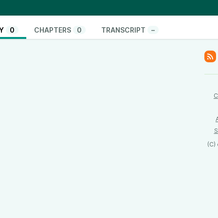
i sono modi per rimediare.
Y
0
CHAPTERS
0
TRANSCRIPT
–
C
S
(C)