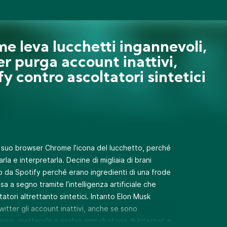
e leva lucchetti ingannevoli,
er purga account inattivi,
fy contro ascoltatori sintetici
 suo browser Chrome l’icona del lucchetto, perché
la e interpretarla. Decine di migliaia di brani
lpo da Spotify perché erano ingredienti di una frode
ssa a segno tramite l’intelligenza artificiale che
atori altrettanto sintetici. Intanto Elon Musk
itter gli account inattivi, anche se sono
se, mettendo a rischio anni di storia di Internet e