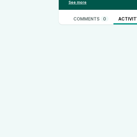
di ricordi di chi non c’è più: ma c
COMMENTS
0
ACTIVIT