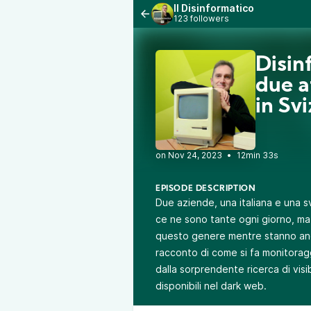
Il Disinformatico
123 followers
Disin
due a
in Svi
•
12min 33s
EPISODE DESCRIPTION
Due aziende, una italiana e una 
ce ne sono tante ogni giorno, ma
questo genere mentre stanno anc
racconto di come si fa monitoraggi
dalla sorprendente ricerca di visibi
disponibili nel dark web.