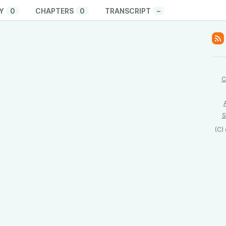
Y
0
CHAPTERS
0
TRANSCRIPT
–
C
S
(C)