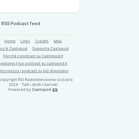
RSS Podcast feed
Home
Links
Credits
Map
os'è Castopod
Supporta Castopod
Perchè il podcast su Castopod.it
Aggiungi il tuo podcast su castopod.it
incronizza i podcast su più dispositivi
 copyright RSI Radiotelevisione svizzera
2024 - Tutti i diritti riservati
Powered by
Castopod