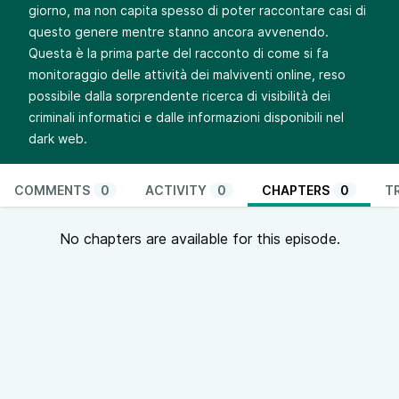
giorno, ma non capita spesso di poter raccontare casi di
questo genere mentre stanno ancora avvenendo.
Questa è la prima parte del racconto di come si fa
monitoraggio delle attività dei malviventi online, reso
possibile dalla sorprendente ricerca di visibilità dei
criminali informatici e dalle informazioni disponibili nel
dark web.
COMMENTS
0
ACTIVITY
0
CHAPTERS
0
T
No chapters are available for this episode.