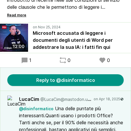
introdotto di recente nelle sue condizioni di servizio
delle clausole che le permettono di leggere i
documenti scritti con Word dagli utenti per
addestrare i suoi prodotti di intelligenza artificiale.
Privacy, confidenzialità professionale e diritti d’autore
Microsoft accusata di leggere i
sembrano gravemente a rischio, se si leggono queste
documenti degli utenti di Word per
nuove clausole.
12:00
addestrare la sua IA: i fatti fin qui
1
0
0
Reply to @disinformatico
LucaCim
@LucaCim@mastodon.uno
Una delle puntate più
@disinformatico
interessanti.Quanti usano i prodotti Office?
Tanti anche se, per il 90% delle necessità anche
professionali, bastano applicativi più semplici.