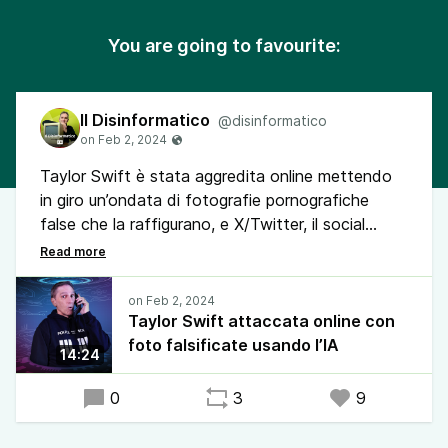
You are going to favourite:
Il Disinformatico
@disinformatico
Taylor Swift è stata aggredita online mettendo
in giro un’ondata di fotografie pornografiche
false che la raffigurano, e X/Twitter, il social
network che le ha lasciate circolare, ci ha messo
ben 17 ore a chiudere l’account che le stava
pubblicando.
Taylor Swift attaccata online con
foto falsificate usando l’IA
14:24
0
3
9