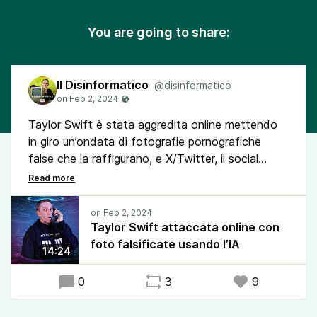
You are going to share:
Il Disinformatico
@disinformatico
Taylor Swift è stata aggredita online mettendo
in giro un’ondata di fotografie pornografiche
false che la raffigurano, e X/Twitter, il social
network che le ha lasciate circolare, ci ha messo
ben 17 ore a chiudere l’account che le stava
pubblicando.
Taylor Swift attaccata online con
foto falsificate usando l’IA
14:24
0
3
9