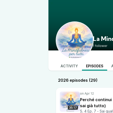
La Mind
1 follower
ACTIVITY
EPISODES
2026 episodes (29)
Perché continui
sai già tutto)
35:17
S. 4 Ep. 7 - Sai qua