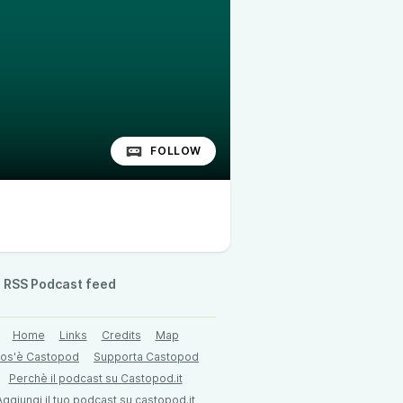
FOLLOW
RSS Podcast feed
Home
Links
Credits
Map
os'è Castopod
Supporta Castopod
Perchè il podcast su Castopod.it
Aggiungi il tuo podcast su castopod.it