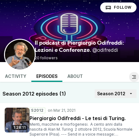
FOLLOW
Il podcast di Piergiorgio Odifreddi:
@odifreddi
Lezioni e Conferenze.
20 followers
ACTIVITY
EPISODES
ABOUT
Season 2012 episodes (1)
Season 2012
S2012
Piergiorgio Odifreddi - Le tesi di Turing.
Menti, macchine e morfogenesi. A cento anni dalla
1:28:11
nascita di Alan M. Turing 2 ottobre 2012, Scuola Normale
Superiore (Pisa). --- Send in a voice message: