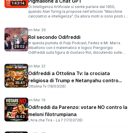
Pigmalione a Chat GPT
1:43:14
Di Intelligenza Artificiale si sente parlare dal 1950,
quando Alan Turing la propose nell'articolo "Macchine
calcolatrici e intelligenza". Da allora molti si sono posti il
problema se sia tutto oro ciò che luccica nell'impresa. O
se invece, dietro all'Intelligenza Artificiale non si
nasconda qualcosa di pericoloso, da cui ci mettono in
guardia persino Bill Gates e Elon Musk. Ripercorreremo
Rol secondo Odifreddi
dunque brevemente la storia dell'IA, discutendo le sue
In questa puntata di Pulp Podcast, Fedez e Mr. Marra
reali potenzialità e valutando i suoi possibili
28:02
dibattono con il matematico e logico Piergiorgio
rischi.*************************Festa di Scienza e
Odifreddi sulla figura di Gustavo Rol, discutendo sulle
Filosofia - Foligno (12/04/25)
controversie, i miti e le testimonianze a lui connesse.
Altro ospite della puntata è Davide Baresi, appassionato
della figura di Rol ed esponente di spicco della
community appassionata al personaggio storico.14 apr
Odifreddi a Ottolina Tv: la crociata
2025
religiosa di Trump e Netanyahu contro
35:41
Ottolina Tv (18/03/26)
l'Iran
Odifreddi da Parenzo: votare NO contro la
meloni filotrumpiana
6:43
L'Aria che Tira - La 7 (17/03726)