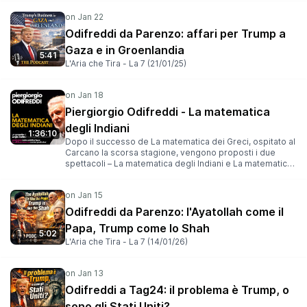
dolore. **************************Rai Cultura -
(19/01/26)
Odifreddi da Parenzo: affari per Trump a
Gaza e in Groenlandia
5:41
L'Aria che Tira - La 7 (21/01/25)
Piergiorgio Odifreddi - La matematica
degli Indiani
1:36:10
Dopo il successo de La matematica dei Greci, ospitato al
Carcano la scorsa stagione, vengono proposti i due
spettacoli – La matematica degli Indiani e La matematica
degli Arabi – che completano il progetto curato da
Sergio Maifredi e Piergiorgio Odifreddi Il grande
racconto della geometria, trilogia prodotta dal Teatro
Pubblico Ligure che vede protagonista il matematico e
Odifreddi da Parenzo: l'Ayatollah come il
divulgatore Piergiorgio Odifreddi. Con la sua guida
Papa, Trump come lo Shah
sicura, dopo i miti mediterranei di Iliade e Odissea,
5:02
Maifredi affronta l’altro grande linguaggio universale: la
L'Aria che Tira - La 7 (14/01/26)
matematica. “Niente di più naturale – afferma Odifreddi –
che iniziare un racconto della matematica partendo
proprio dalla geometria. E lo farò, sedendomi sulle
spalle non solo di Galileo e di Dante, ma anche di Borges,
Odifreddi a Tag24: il problema è Trump, o
che nella prefazione della sua Biblioteca inglese
sono gli Stati Uniti?
dichiarò: Ho preferito insegnare ai miei studenti non la