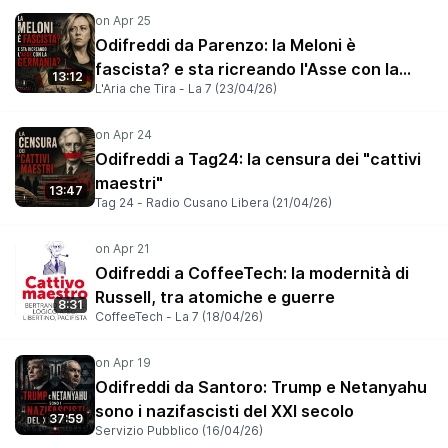
Odifreddi da Parenzo: la Meloni è
fascista? e sta ricreando l'Asse con la
13:12
L'Aria che Tira - La 7 (23/04/26)
Germania?
Odifreddi a Tag24: la censura dei "cattivi
maestri"
13:47
Tag 24 - Radio Cusano Libera (21/04/26)
Odifreddi a CoffeeTech: la modernità di
Russell, tra atomiche e guerre
8:31
CoffeeTech - La 7 (18/04/26)
Odifreddi da Santoro: Trump e Netanyahu
sono i nazifascisti del XXI secolo
37:59
Servizio Pubblico (16/04/26)