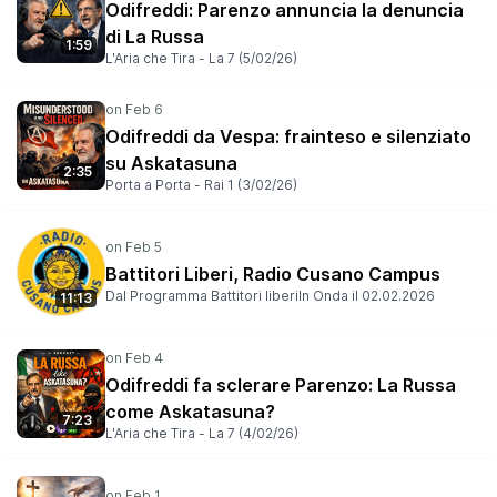
Odifreddi: Parenzo annuncia la denuncia
Konrad Lorenz, Nelson Mandela e altri, e ci invita a non
farci alleviare la coscienza dall’illusione che, forse, gli
di La Russa
1:59
altri possono persino essere peggio di noi.
L'Aria che Tira - La 7 (5/02/26)
Odifreddi da Vespa: frainteso e silenziato
su Askatasuna
2:35
Porta a Porta - Rai 1 (3/02/26)
Battitori Liberi, Radio Cusano Campus
Dal Programma Battitori liberiIn Onda il 02.02.2026
11:13
Odifreddi fa sclerare Parenzo: La Russa
come Askatasuna?
7:23
L'Aria che Tira - La 7 (4/02/26)