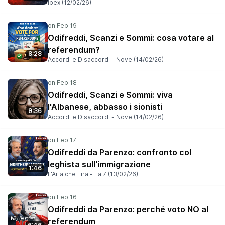
argued that Gödel’s proof should be understood not
Ibex (12/02/26)
primarily as a theological demonstration but as a
profound structural experiment revealing deep
connections between logic, metaphysics, and
infinity.**********************************Logica
Odifreddi, Scanzi e Sommi: cosa votare al
Universalis Webinars2026, February 25
referendum?
8:28
Accordi e Disaccordi - Nove (14/02/26)
Odifreddi, Scanzi e Sommi: viva
l'Albanese, abbasso i sionisti
9:36
Accordi e Disaccordi - Nove (14/02/26)
Odifreddi da Parenzo: confronto col
leghista sull'immigrazione
1:46
L'Aria che Tira - La 7 (13/02/26)
Odifreddi da Parenzo: perché voto NO al
referendum