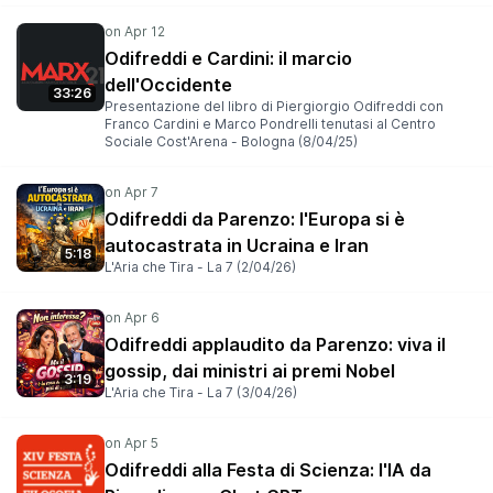
Odifreddi e Cardini: il marcio
dell'Occidente
33:26
Presentazione del libro di Piergiorgio Odifreddi con
Franco Cardini e Marco Pondrelli tenutasi al Centro
Sociale Cost'Arena - Bologna (8/04/25)
Odifreddi da Parenzo: l'Europa si è
autocastrata in Ucraina e Iran
5:18
L'Aria che Tira - La 7 (2/04/26)
Odifreddi applaudito da Parenzo: viva il
gossip, dai ministri ai premi Nobel
3:19
L'Aria che Tira - La 7 (3/04/26)
Odifreddi alla Festa di Scienza: l'IA da