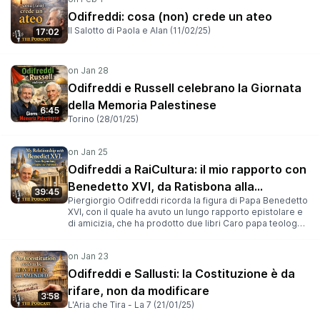
Odifreddi: cosa (non) crede un ateo
Il Salotto di Paola e Alan (11/02/25)
17:02
Odifreddi e Russell celebrano la Giornata
della Memoria Palestinese
6:45
Torino (28/01/25)
Odifreddi a RaiCultura: il mio rapporto con
Benedetto XVI, da Ratisbona alla
39:45
Piergiorgio Odifreddi ricorda la figura di Papa Benedetto
Sapienza
XVI, con il quale ha avuto un lungo rapporto epistolare e
di amicizia, che ha prodotto due libri Caro papa teologo,
caro matematico ateo, pubblicato da Mondadori nel 2013
e In cammino alla ricerca della verità. Lettere e colloqui
con Benedetto XVI, pubblicato da Rizzoli nel 2024. Dal
2013 al 2022, il Papa emerito Benedetto XVI e Piergiorgio
Odifreddi e Sallusti: la Costituzione è da
Odifreddi, matematico ateo, si sono incontrati più volte
rifare, non da modificare
intrattenendo un’intensa corrispondenza e
3:58
confrontandosi su numerosi temi: l’etica, l’antropologia, la
L'Aria che Tira - La 7 (21/01/25)
spiritualità, le domande “ultime” su vita e morte, amore e