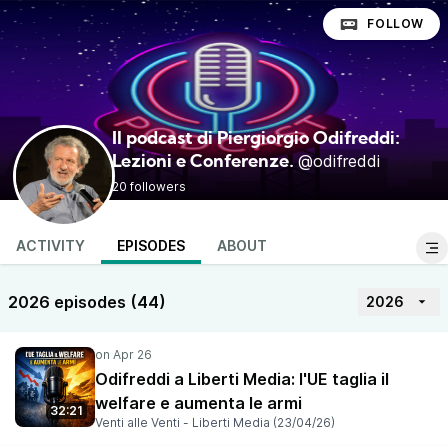
FOLLOW
Il podcast di Piergiorgio Odifreddi:
@odifreddi
Lezioni e Conferenze.
20 followers
ACTIVITY
EPISODES
ABOUT
2026 episodes (44)
2026
Odifreddi a Liberti Media: l'UE taglia il
welfare e aumenta le armi
32:21
Venti alle Venti - Liberti Media (23/04/26)