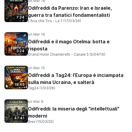
Odifreddi da Parenzo: Iran e Israele,
guerra tra fanatici fondamentalisti
7:24
L'Aria che Tira - La 7 (17/03/26)
Odifreddi e il mago Otelma: botta e
risposta
3:24
Grand Hotel Chiambretti - Canale 5 (5/04/16)
Odifreddi a Tag24: l'Europa è inciampata
sulla mina Ucraina, e salterà
18:49
Tag24 (1/03/26)
Odifreddi: la miseria degli "intellettuali"
moderni
47:41
Ibex (15/03/25)