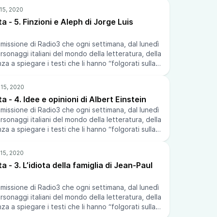
ulle relazioni tra scienza e fede, e le dediche al
: https://podcasters.spotify.com/pod/show/vito-
a” e “al discreto lettore” de I dialoghi sopra i
essage
vita - 5. Finzioni e Aleph di Jorge Luis
 mondo, capolavoro di Galileo, oltre che della
fica di ogni tempo. Dal 1 al 3 settembre 2006
, al Festival della Mente di Sarzana, una serie di
issione di Radio3 che ogni settimana, dal lunedì
sugli scritti di Galileo, poi ripetute l’11, 18 e 25
ersonaggi italiani del mondo della letteratura, della
ei Lettori di Torino. --- Send in a voice message:
nza a spiegare i testi che li hanno “folgorati sulla
.spotify.com/pod/show/vito-rodolfo-
ono stati importanti per la loro formazione.
 luglio 2006 --- Send in a voice message:
.spotify.com/pod/show/vito-rodolfo-
vita - 4. Idee e opinioni di Albert Einstein
issione di Radio3 che ogni settimana, dal lunedì
ersonaggi italiani del mondo della letteratura, della
nza a spiegare i testi che li hanno “folgorati sulla
ono stati importanti per la loro formazione.
 luglio 2006 --- Send in a voice message:
.spotify.com/pod/show/vito-rodolfo-
vita - 3. L’idiota della famiglia di Jean-Paul
issione di Radio3 che ogni settimana, dal lunedì
ersonaggi italiani del mondo della letteratura, della
nza a spiegare i testi che li hanno “folgorati sulla
ono stati importanti per la loro formazione.