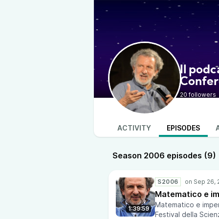
Il podc
Confer
20 followers
ACTIVITY
EPISODES
Season 2006 episodes (9)
S2006
Matematico e im
Matematico e imper
1:39:59
Festival della Scie