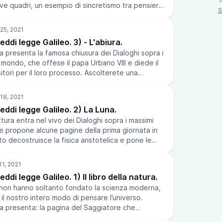
ve quadri, un esempio di sincretismo tra pensiero,
S
svela al lettore-spettatore l’infinita bellezza del
 della musica e dei colori, passando dal racconto
ce battuto da una tartaruga al processo a Galileo,
eddi legge Galileo. 3) - L'abiura.
o e dell’infinito ai mille paradossi della finzione
a presenta la famosa chiusura dei Dialoghi sopra i
esiderasse anche guardare lo spettacolo può farlo
 mondo, che offese il papa Urbano VIII e diede il
ure qui. --- Send in a voice message:
isitori per il loro processo. Ascolterete una
.spotify.com/pod/show/vito-rodolfo-
ata dell’abiura di Galileo, e la sua condanna da
zio, oltre ad alcuni brani del Galileo di Brecht,
e scienziato di aver tradito la sua professione,
eddi legge Galileo. 2) La Luna.
solutamente alle pretese della Chiesa nei
ura entra nel vivo dei Dialoghi sopra i massimi
enza. Dal 1 al 3 settembre 2006 Odifreddi ha
e propone alcune pagine della prima giornata in
della Mente di Sarzana, una serie di tre letture
to decostruisce la fisica aristotelica e pone le
i di Galileo, poi ripetute l’11, 18 e 25 ottobre al
erna, e dall’altro lato presenta le sue scoperte su
di Torino. --- Send in a voice message:
ella luna”. Inoltre compie alcuni esperimenti di
.spotify.com/pod/show/vito-rodolfo-
na come sarebbe apparsa la terra a un ipotetico
ddi legge Galileo. 1) Il libro della natura.
 si fosse recato, anticipando mentalmente le
leo non hanno soltanto fondato la scienza moderna,
sioni Apollo ci hanno regalato 350 anni dopo. Dal
l nostro intero modo di pensare l’universo.
06 Odifreddi ha tenuto, al Festival della Mente di
a presenta: la pagina del Saggiatore che
i tre letture notturne sugli scritti di Galileo, poi
etafora del libro della natura, la lettera a
25 ottobre al Circolo dei Lettori di Torino. --- Send