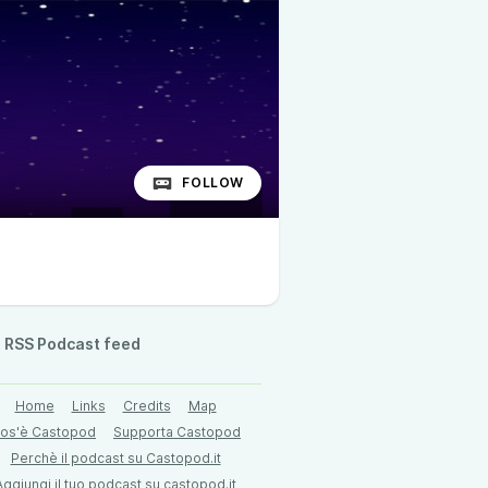
FOLLOW
RSS Podcast feed
Home
Links
Credits
Map
os'è Castopod
Supporta Castopod
Perchè il podcast su Castopod.it
Aggiungi il tuo podcast su castopod.it