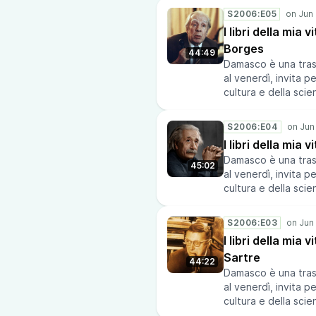
Cristina di Lorena s
in a voice message
S2006:E05
“serenissimo granduc
rodolfo-albano7/m
I libri della mia 
massimi sistemi del
Borges
letteratura scienti
44:49
Odifreddi ha tenuto
Damasco è una trasm
tre letture notturne 
al venerdì, invita p
ottobre al Circolo d
cultura e della scie
https://podcasters
via di Damasco” e s
albano7/message
Registrazione del 7
S2006:E04
https://podcasters
I libri della mia 
albano7/message
Damasco è una trasm
45:02
al venerdì, invita p
cultura e della scie
via di Damasco” e s
Registrazione del 6
S2006:E03
https://podcasters
I libri della mia 
albano7/message
Sartre
44:22
Damasco è una trasm
al venerdì, invita p
cultura e della scie
via di Damasco” e s