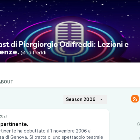
ast di Piergiorgio Odifreddi: Lezioni e
enze.
@odifreddi
ABOUT
Season 2006
pertinente.
C
tinente ha debuttato il 1 novembre 2006 al
nza di Genova. Si tratta di uno spettacolo teatrale